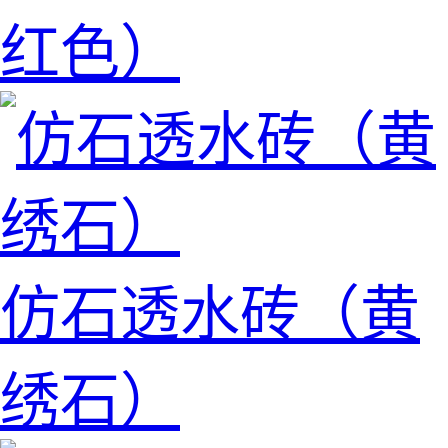
红色）
仿石透水砖（黄
绣石）