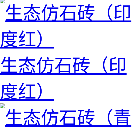
生态仿石砖（印
度红）