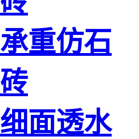
砖
承重仿石
砖
细面透水