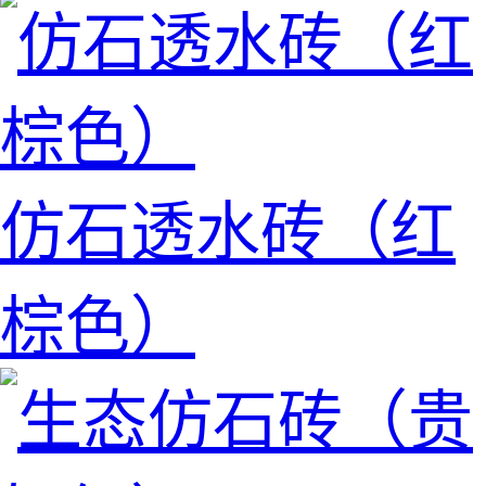
仿石透水砖（红
棕色）