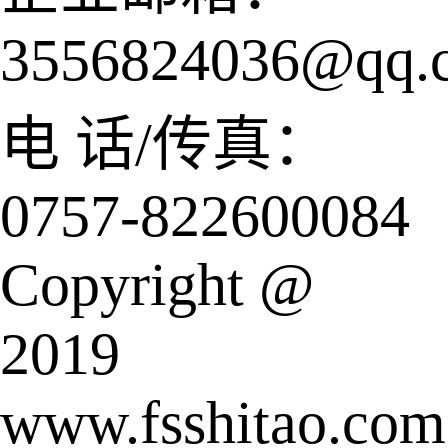
3556824036@qq.
电 话/传真：
0757-822600084
Copyright @
2019
www.fsshitao.com