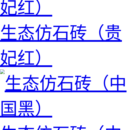
生态仿石砖（贵
妃红）