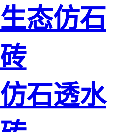
生态仿石
砖
仿石透水