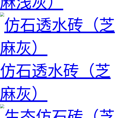
麻浅灰）
仿石透水砖（芝
麻灰）