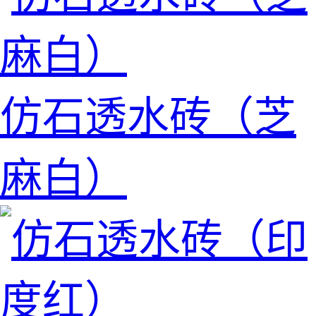
仿石透水砖（芝
麻白）