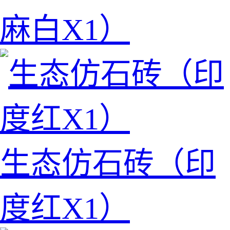
麻白X1）
生态仿石砖（印
度红X1）