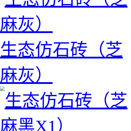
生态仿石砖（芝
麻灰）