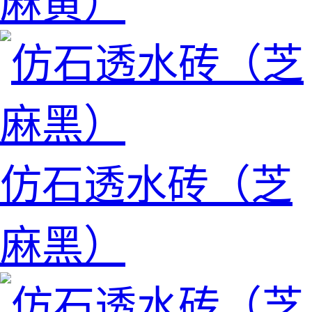
麻黄）
仿石透水砖（芝
麻黑）