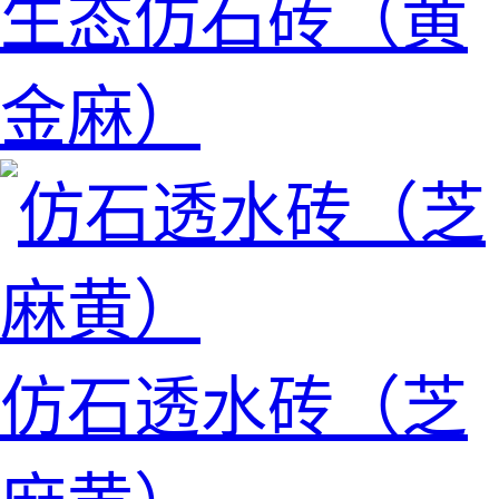
生态仿石砖（黄
金麻）
仿石透水砖（芝