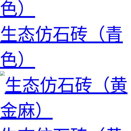
生态仿石砖（青
色）