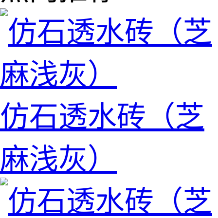
仿石透水砖（芝
麻浅灰）