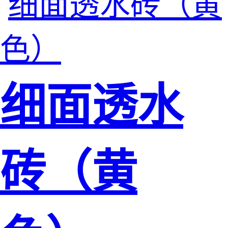
细面透水
砖（黄