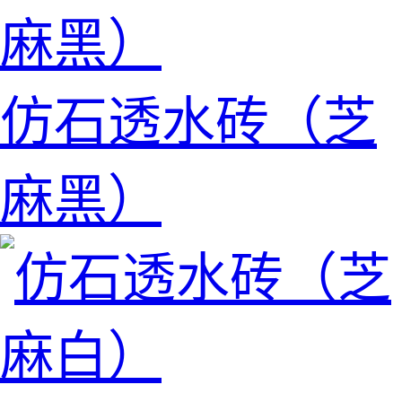
仿石透水砖（芝
麻黑）