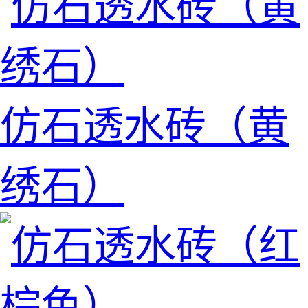
仿石透水砖（黄
绣石）