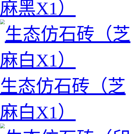
麻黑X1）
生态仿石砖（芝
麻白X1）