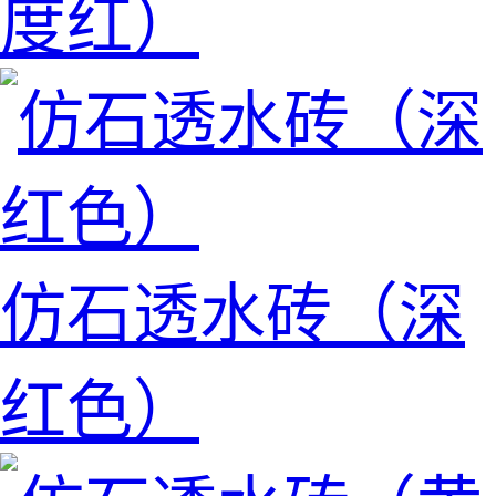
度红）
仿石透水砖（深
红色）