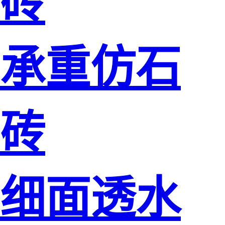
砖
承重仿石
砖
细面透水