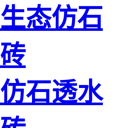
生态仿石
砖
仿石透水