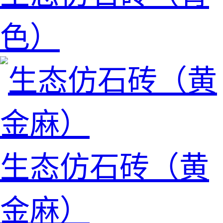
色）
生态仿石砖（黄
金麻）