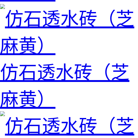
仿石透水砖（芝
麻黄）