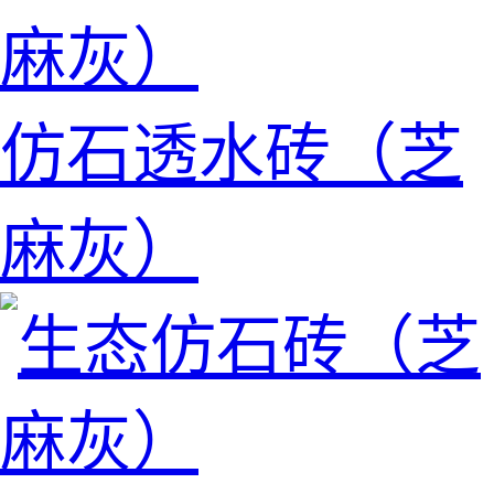
仿石透水砖（芝
麻灰）