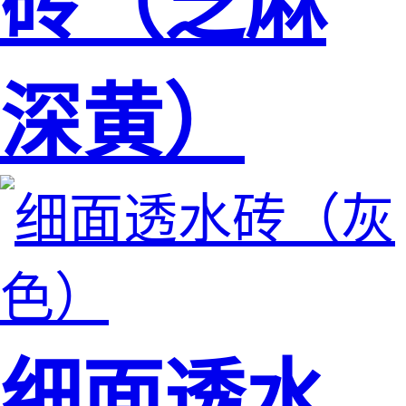
砖（芝麻
深黄）
细面透水