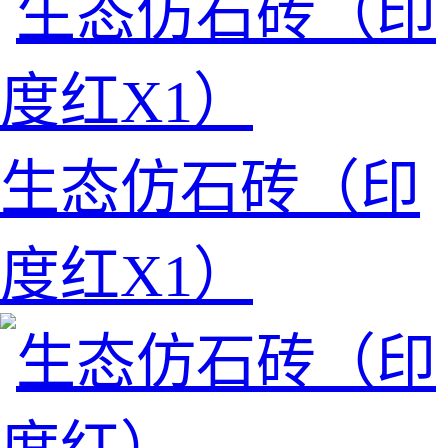
生态仿石砖（印
度红X1）