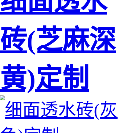
细面透水
砖(芝麻深
黄)定制