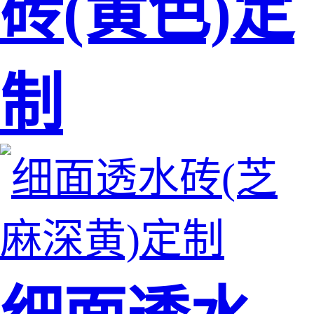
砖(黄色)定
制