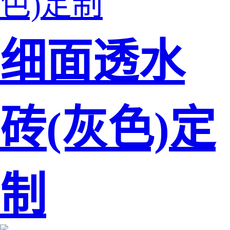
细面透水
砖(灰色)定
制