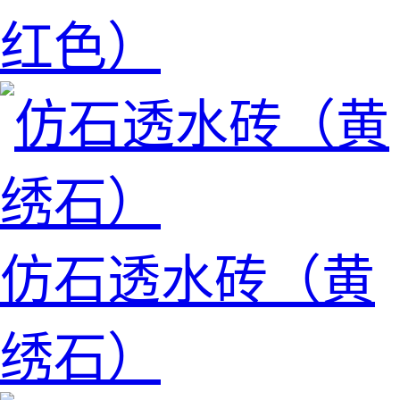
红色）
仿石透水砖（黄
绣石）