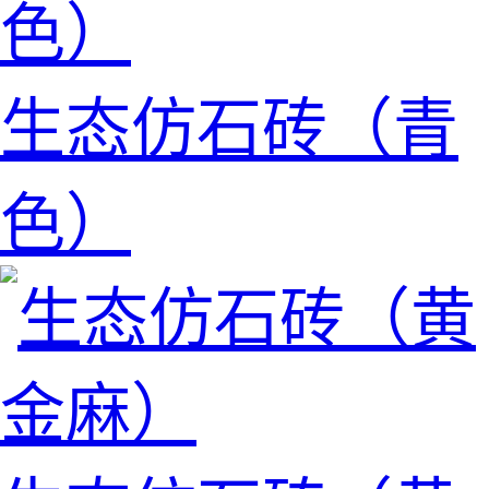
生态仿石砖（青
色）