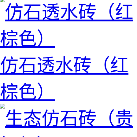
仿石透水砖（红
棕色）