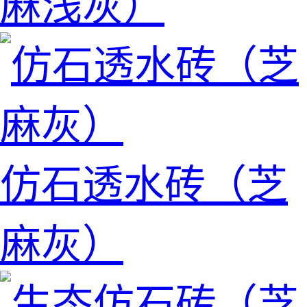
麻浅灰）
仿石透水砖（芝
麻灰）