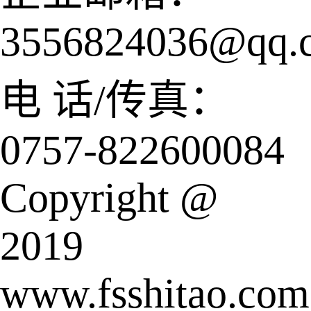
3556824036@qq.
电 话/传真：
0757-822600084
Copyright @
2019
www.fsshitao.com