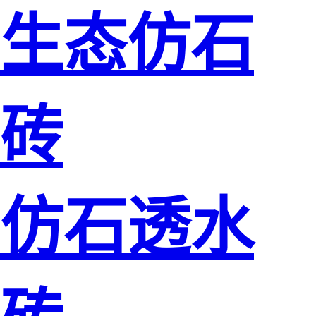
生态仿石
砖
仿石透水