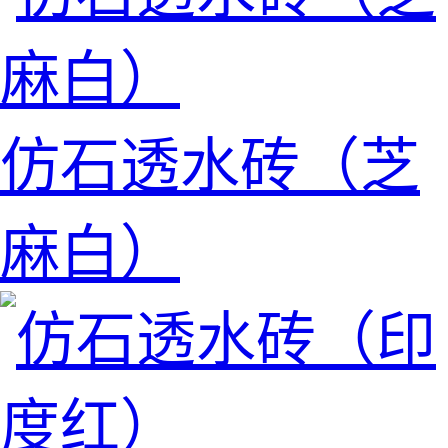
仿石透水砖（芝
麻白）