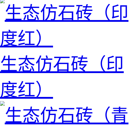
生态仿石砖（印
度红）