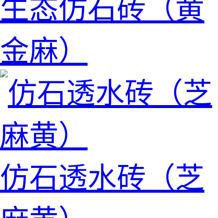
生态仿石砖（黄
金麻）
仿石透水砖（芝