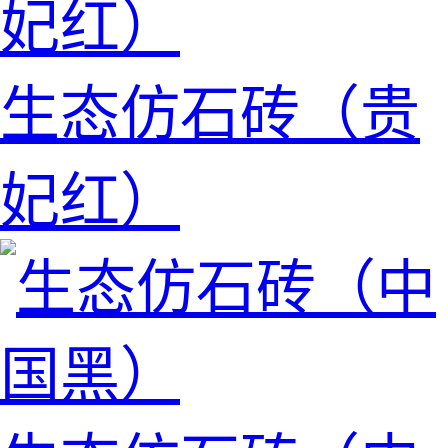
生态仿石砖（贵
妃红）