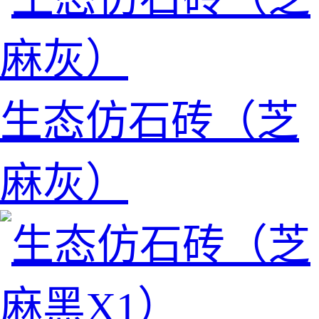
生态仿石砖（芝
麻灰）