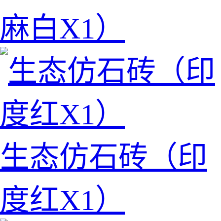
麻白X1）
生态仿石砖（印
度红X1）