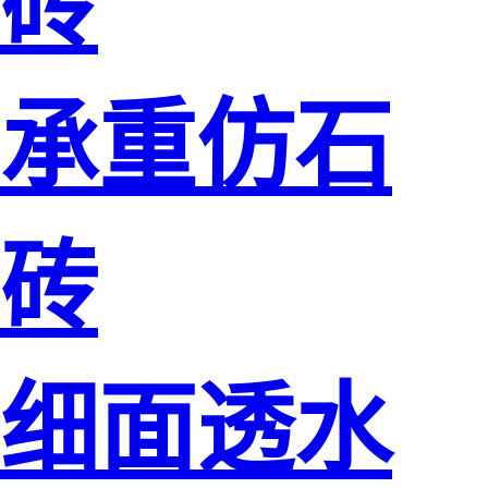
砖
承重仿石
砖
细面透水