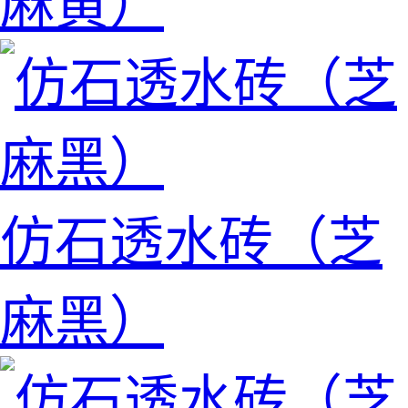
麻黄）
仿石透水砖（芝
麻黑）