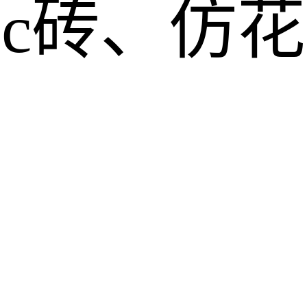
pc砖、仿