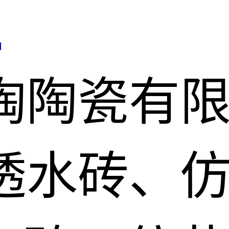
司
陶陶瓷有
透水砖、