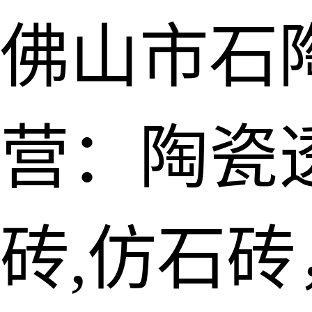
佛山市石
营：陶瓷透
砖,仿石