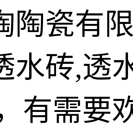
陶陶瓷有
水砖,透水
砖，有需要