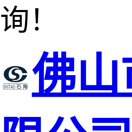
询！
佛山