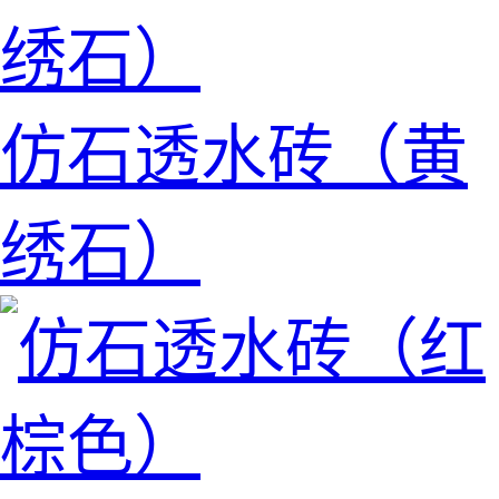
仿石透水砖（黄
绣石）