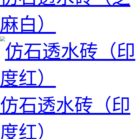
麻白）
仿石透水砖（印
度红）