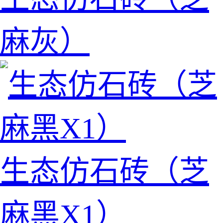
麻灰）
生态仿石砖（芝
麻黑X1）