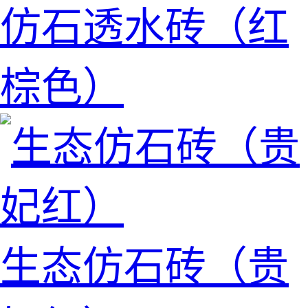
仿石透水砖（红
棕色）
生态仿石砖（贵