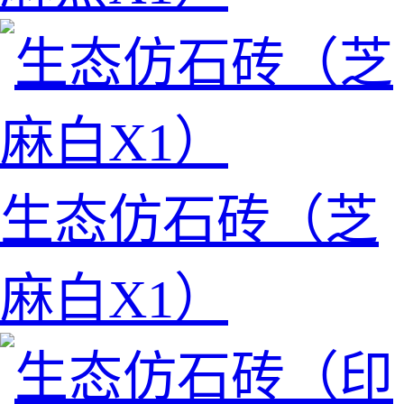
生态仿石砖（芝
麻白X1）