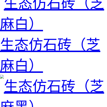
生态仿石砖（芝
麻白）