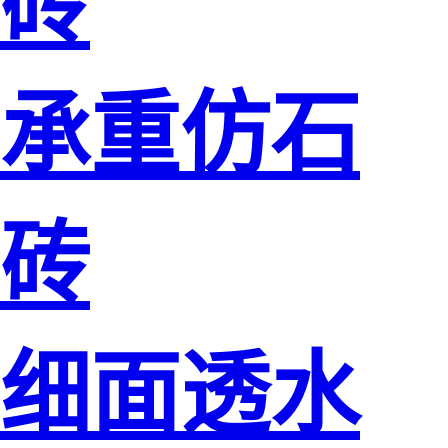
砖
承重仿石
砖
细面透水