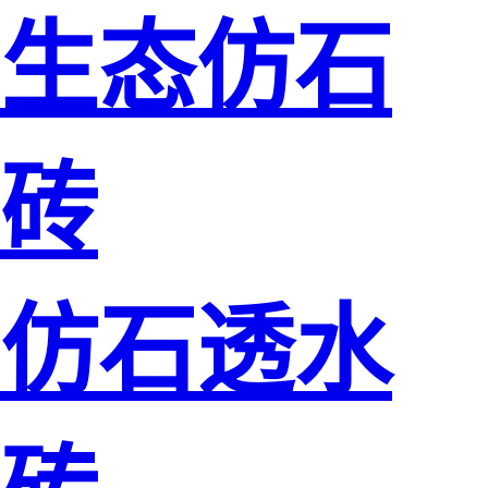
生态仿石
砖
仿石透水