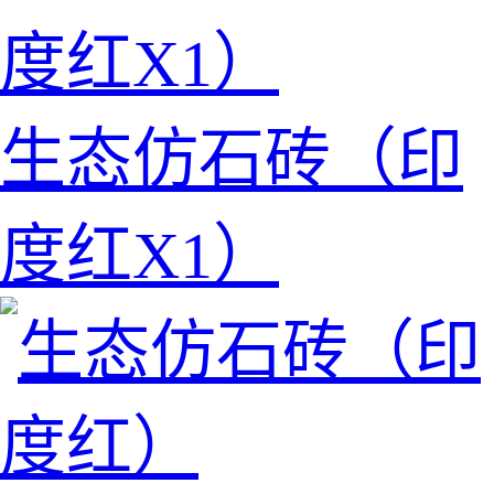
生态仿石砖（印
度红X1）