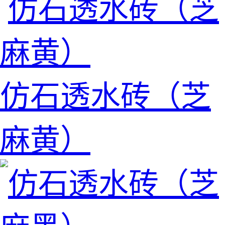
仿石透水砖（芝
麻黄）