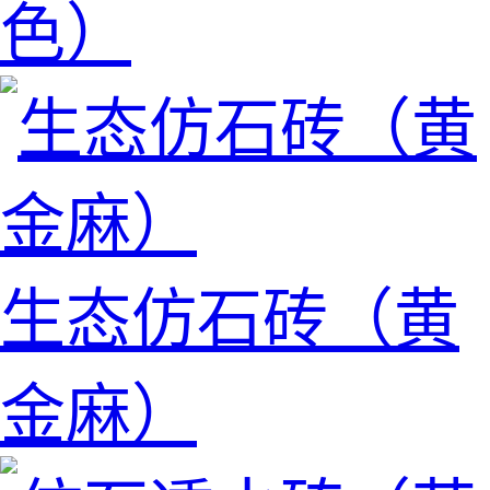
色）
生态仿石砖（黄
金麻）