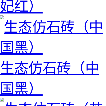
妃红）
生态仿石砖（中
国黑）