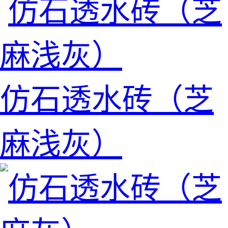
仿石透水砖（芝
麻浅灰）