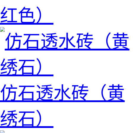
红色）
仿石透水砖（黄
绣石）