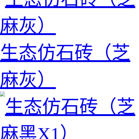
生态仿石砖（芝
麻灰）