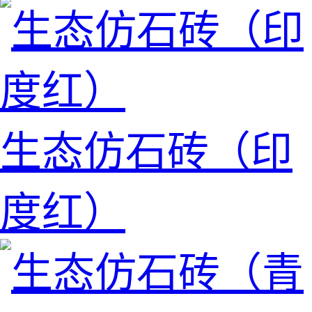
生态仿石砖（印
度红）