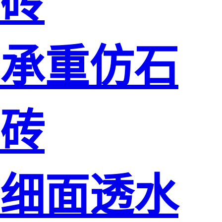
砖
承重仿石
砖
细面透水