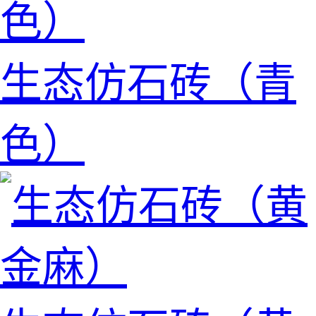
生态仿石砖（青
色）