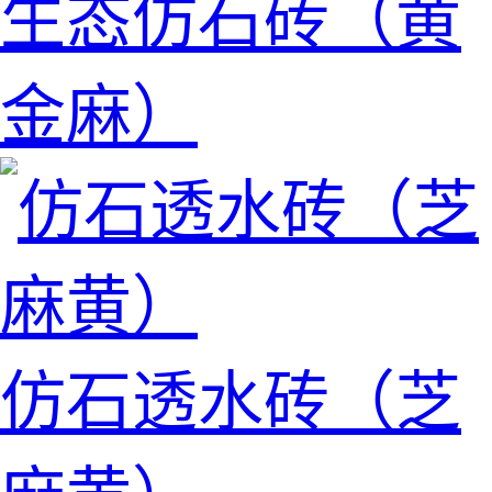
生态仿石砖（黄
金麻）
仿石透水砖（芝