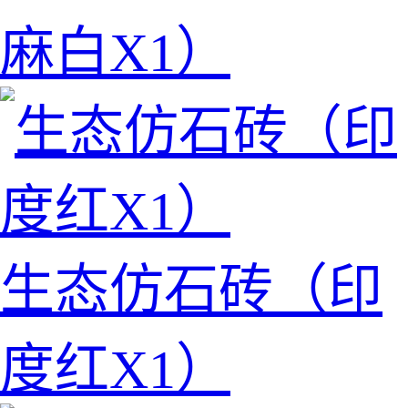
麻白X1）
生态仿石砖（印
度红X1）