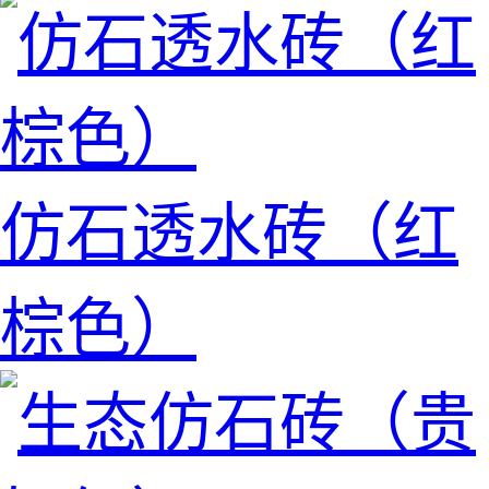
仿石透水砖（红
棕色）