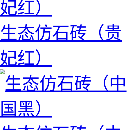
生态仿石砖（贵
妃红）