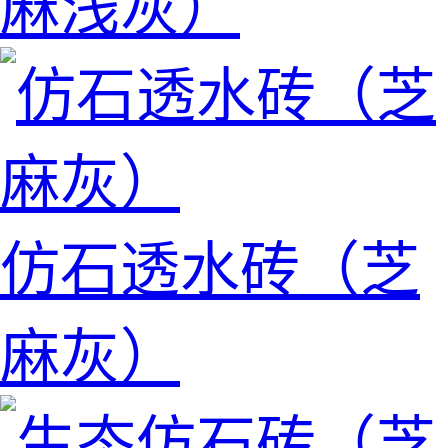
麻浅灰）
仿石透水砖（芝
麻灰）