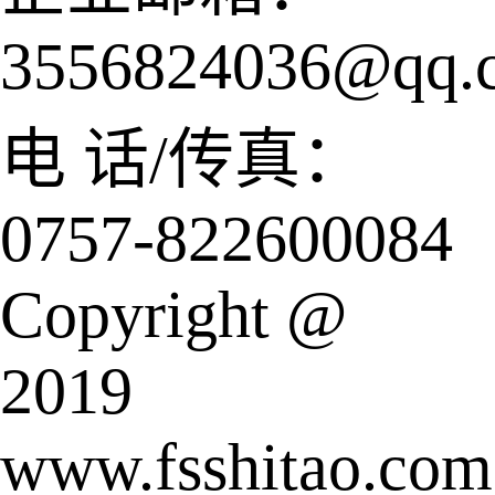
3556824036@qq.
电 话/传真：
0757-822600084
Copyright @
2019
www.fsshitao.com