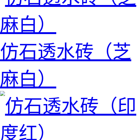
仿石透水砖（芝
麻白）