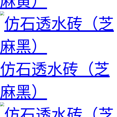
麻黄）
仿石透水砖（芝
麻黑）