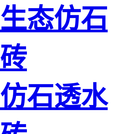
生态仿石
砖
仿石透水