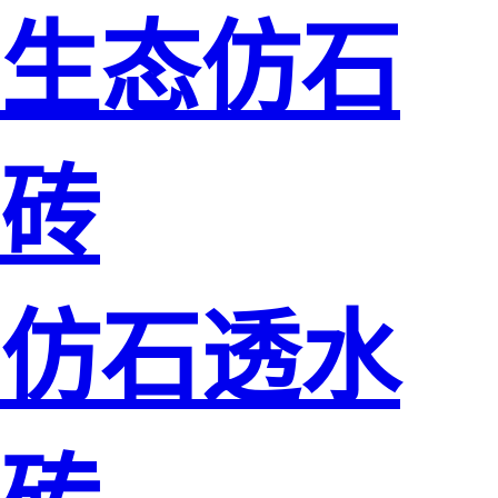
生态仿石
砖
仿石透水