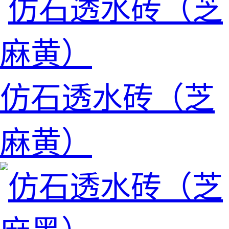
仿石透水砖（芝
麻黄）