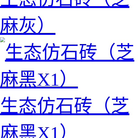
麻灰）
生态仿石砖（芝
麻黑X1）