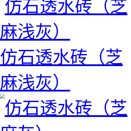
仿石透水砖（芝
麻浅灰）