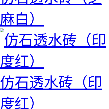
麻白）
仿石透水砖（印
度红）