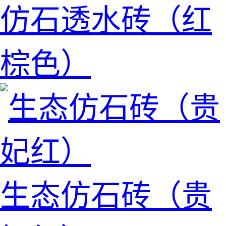
仿石透水砖（红
棕色）
生态仿石砖（贵