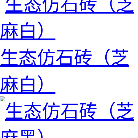
生态仿石砖（芝
麻白）