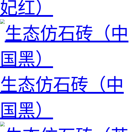
妃红）
生态仿石砖（中
国黑）