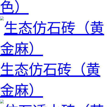
色）
生态仿石砖（黄
金麻）