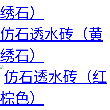
仿石透水砖（黄
绣石）