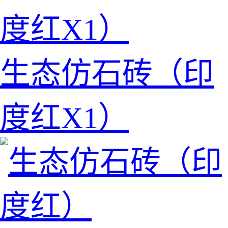
生态仿石砖（印
度红X1）