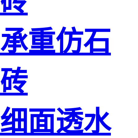
砖
承重仿石
砖
细面透水