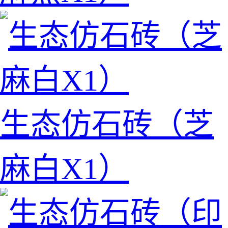
生态仿石砖（芝
麻白X1）