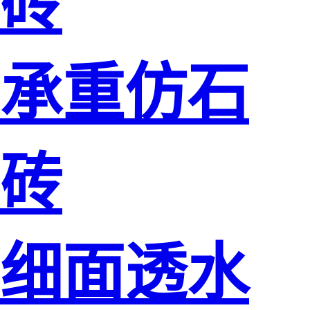
砖
承重仿石
砖
细面透水