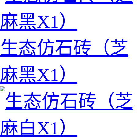
生态仿石砖（芝
麻黑X1）