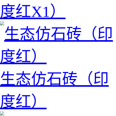
度红X1）
生态仿石砖（印
度红）