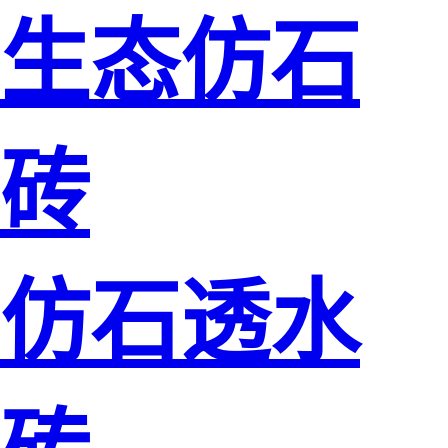
生态仿石
砖
仿石透水