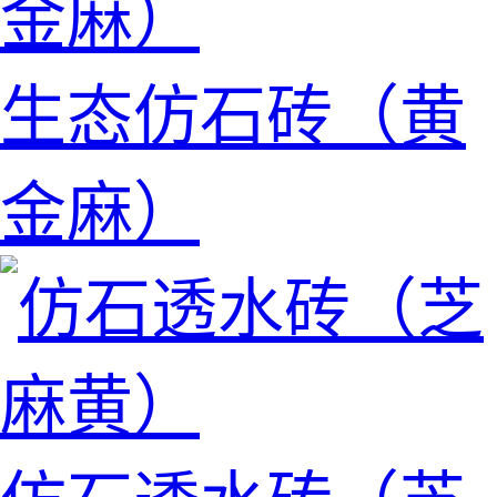
生态仿石砖（黄
金麻）