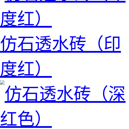
仿石透水砖（印
度红）