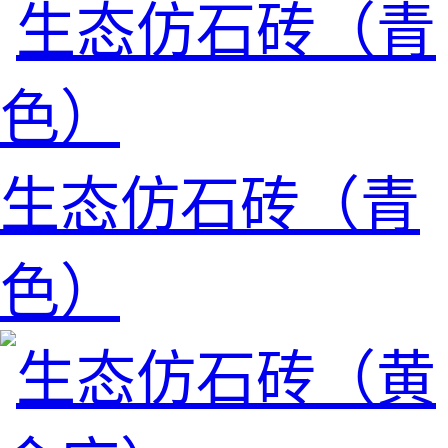
生态仿石砖（青
色）