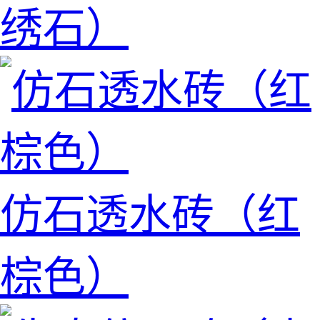
绣石）
仿石透水砖（红
棕色）