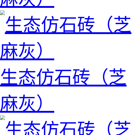
生态仿石砖（芝
麻灰）