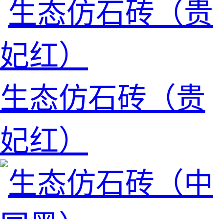
生态仿石砖（贵
妃红）