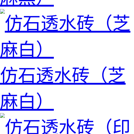
仿石透水砖（芝
麻白）