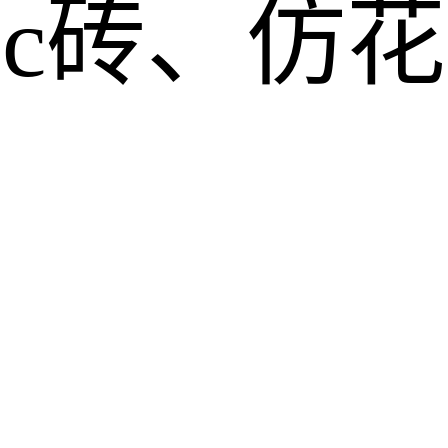
pc砖、仿