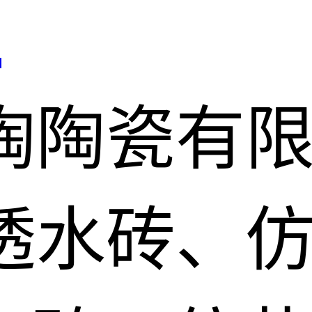
司
陶陶瓷有
透水砖、