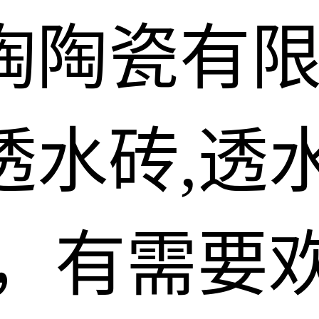
陶陶瓷有
水砖,透水
砖，有需要