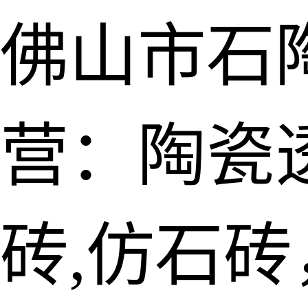
佛山市石
营：陶瓷透
砖,仿石