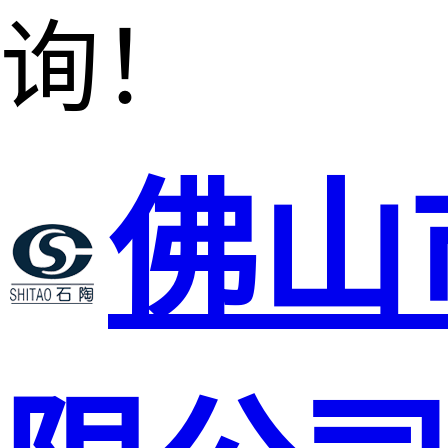
询！
佛山