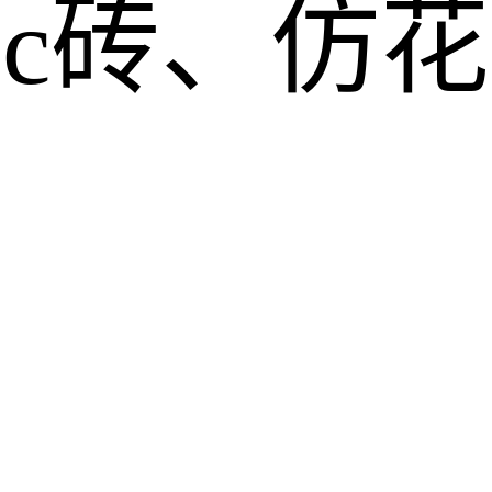
pc砖、仿