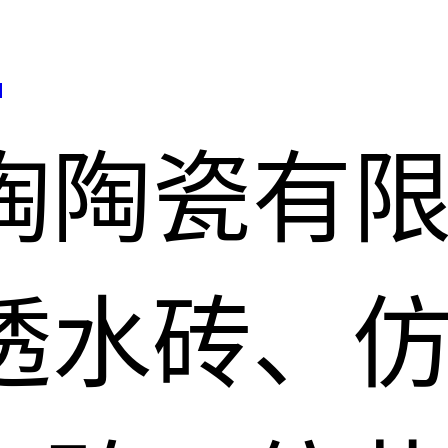
司
陶陶瓷有
透水砖、