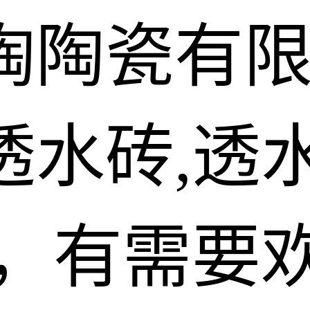
陶陶瓷有
水砖,透水
砖，有需要