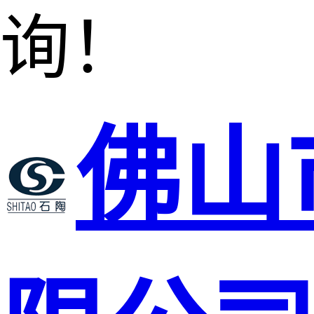
询！
佛山