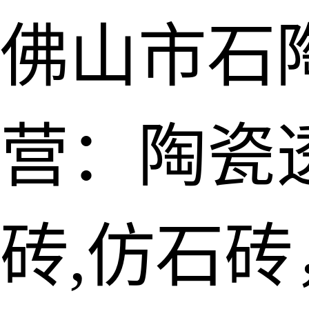
佛山市石
营：陶瓷透
砖,仿石