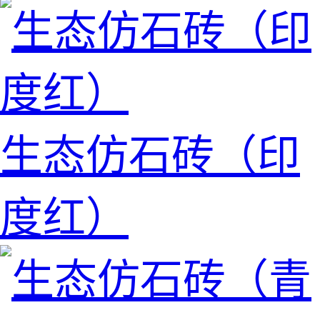
生态仿石砖（印
度红）