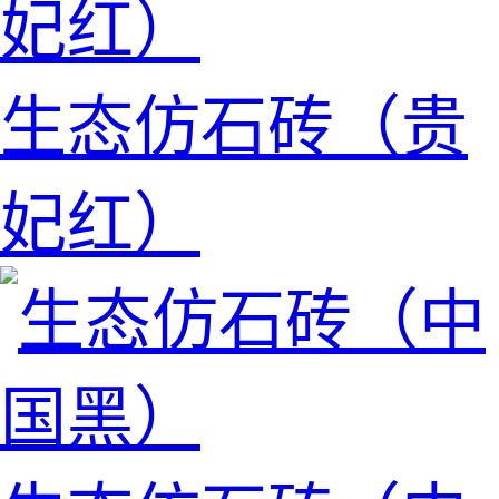
生态仿石砖（贵
妃红）