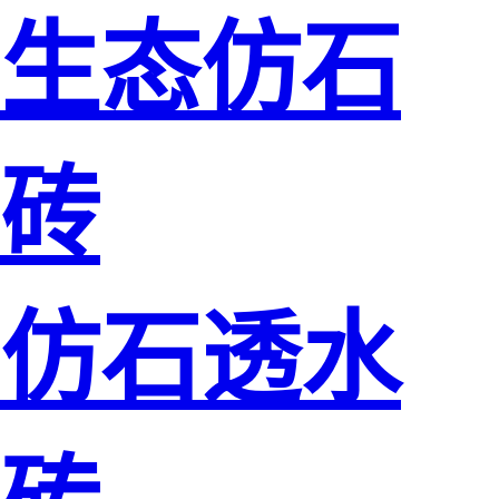
生态仿石
砖
仿石透水