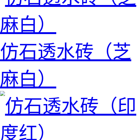
仿石透水砖（芝
麻白）