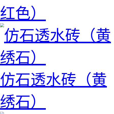
红色）
仿石透水砖（黄
绣石）