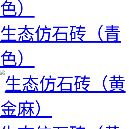
生态仿石砖（青
色）