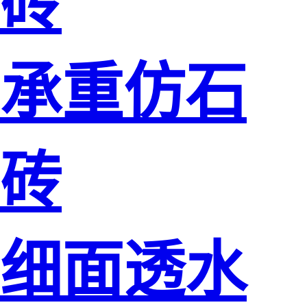
砖
承重仿石
砖
细面透水