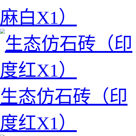
麻白X1）
生态仿石砖（印
度红X1）