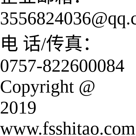
3556824036@qq.
电 话/传真：
0757-822600084
Copyright @
2019
www.fsshitao.com