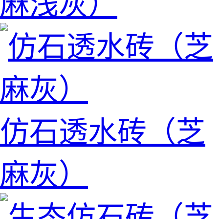
麻浅灰）
仿石透水砖（芝
麻灰）