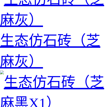
生态仿石砖（芝
麻灰）