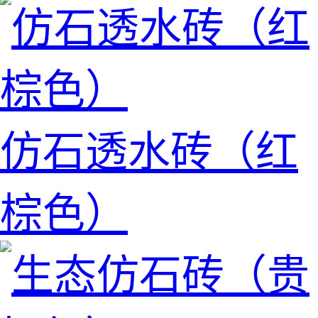
仿石透水砖（红
棕色）