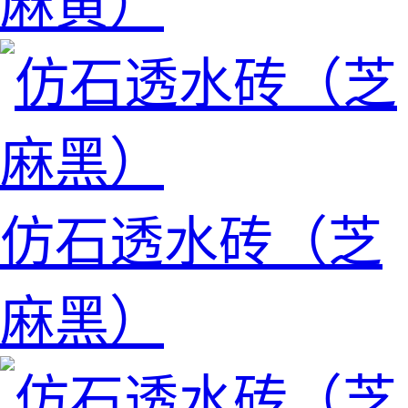
麻黄）
仿石透水砖（芝
麻黑）