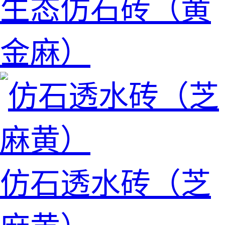
生态仿石砖（黄
金麻）
仿石透水砖（芝