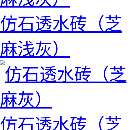
仿石透水砖（芝
麻浅灰）
仿石透水砖（芝