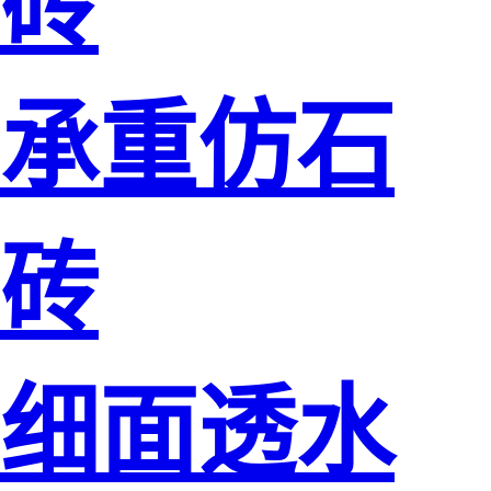
砖
承重仿石
砖
细面透水