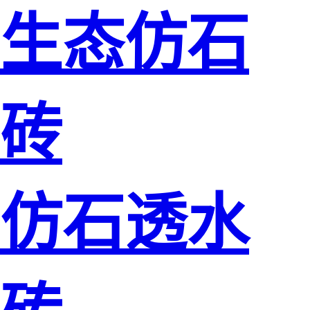
生态仿石
砖
仿石透水