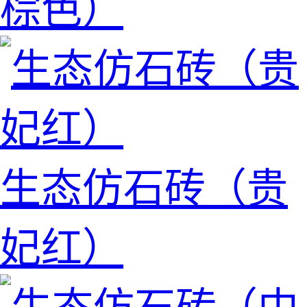
棕色）
生态仿石砖（贵
妃红）