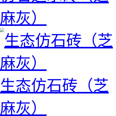
麻灰）
生态仿石砖（芝
麻灰）