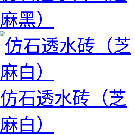
麻黑）
仿石透水砖（芝
麻白）