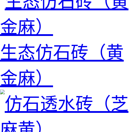
生态仿石砖（黄
金麻）