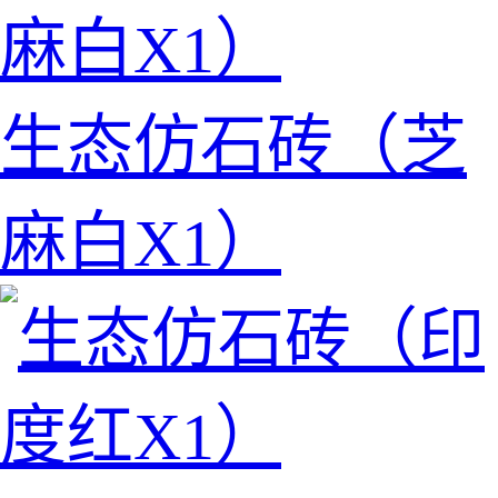
生态仿石砖（芝
麻白X1）