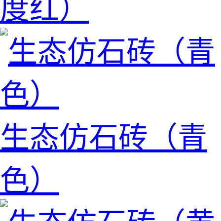
度红）
生态仿石砖（青
色）