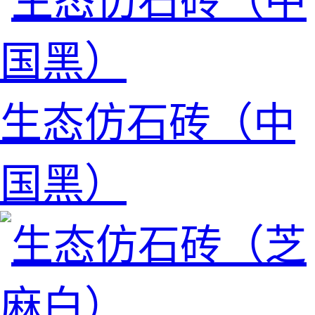
生态仿石砖（中
国黑）