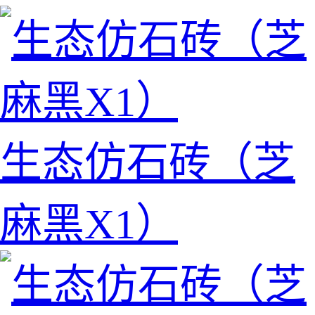
生态仿石砖（芝
麻黑X1）