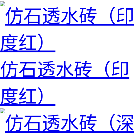
仿石透水砖（印
度红）