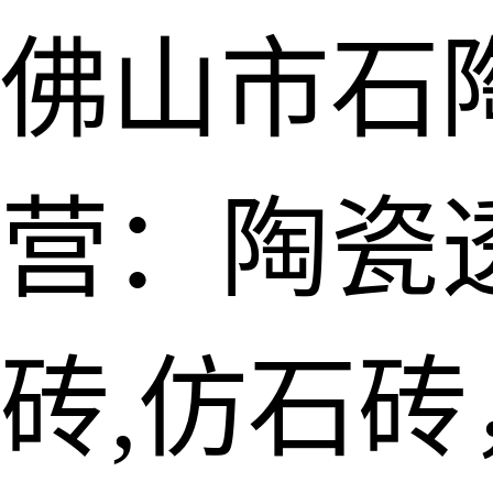
佛山市石
营：陶瓷透
砖,仿石