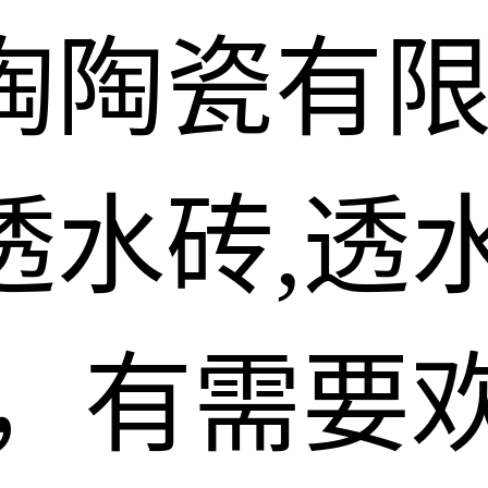
陶陶瓷有
水砖,透水
砖，有需要