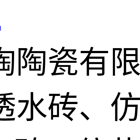
司
陶陶瓷有
透水砖、