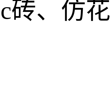
pc砖、仿