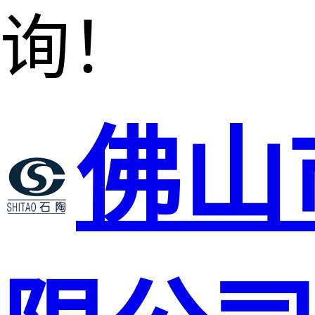
询！
佛山