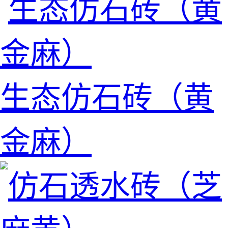
生态仿石砖（黄
金麻）