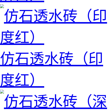
仿石透水砖（印
度红）