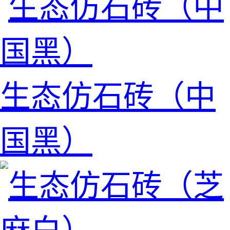
生态仿石砖（中
国黑）