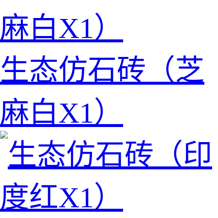
生态仿石砖（芝
麻白X1）