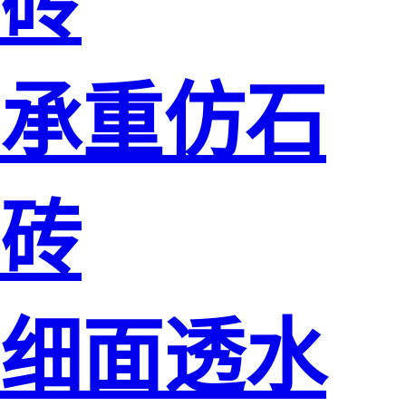
砖
承重仿石
砖
细面透水