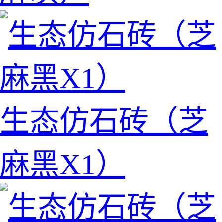
生态仿石砖（芝
麻黑X1）