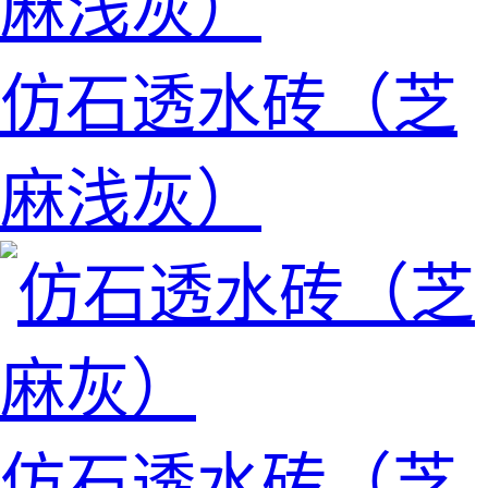
仿石透水砖（芝
麻浅灰）
仿石透水砖（芝