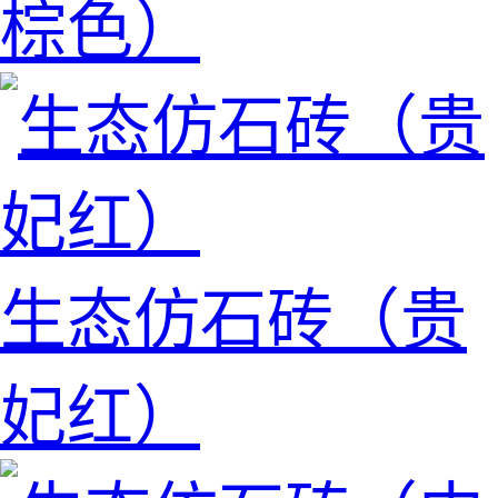
棕色）
生态仿石砖（贵
妃红）