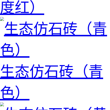
度红）
生态仿石砖（青
色）