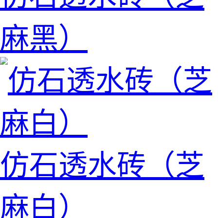
麻黑）
仿石透水砖（芝
麻白）