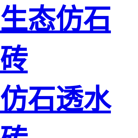
生态仿石
砖
仿石透水