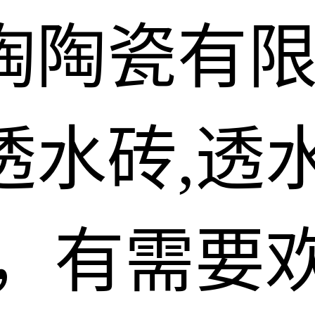
陶陶瓷有
水砖,透水
砖，有需要