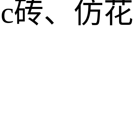
pc砖、仿