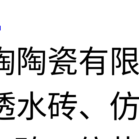
司
陶陶瓷有
透水砖、