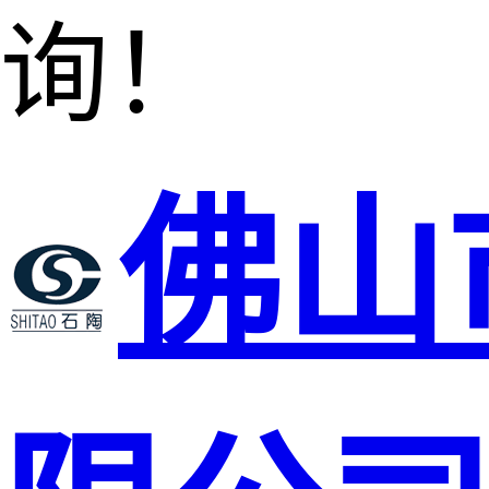
询！
佛山