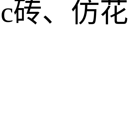
pc砖、仿