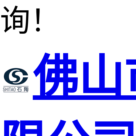
询！
佛山