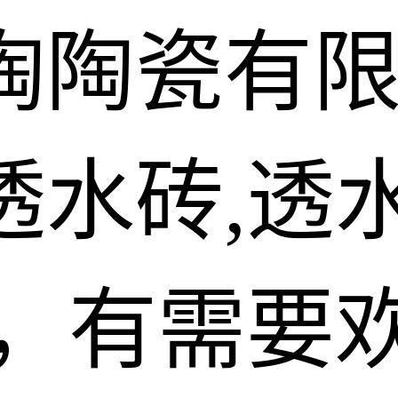
陶陶瓷有
水砖,透水
砖，有需要