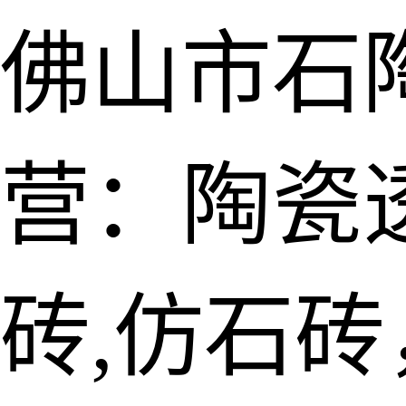
佛山市石
营：陶瓷透
砖,仿石