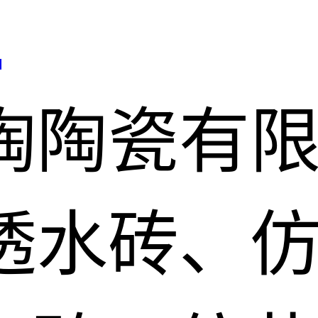
司
陶陶瓷有
透水砖、