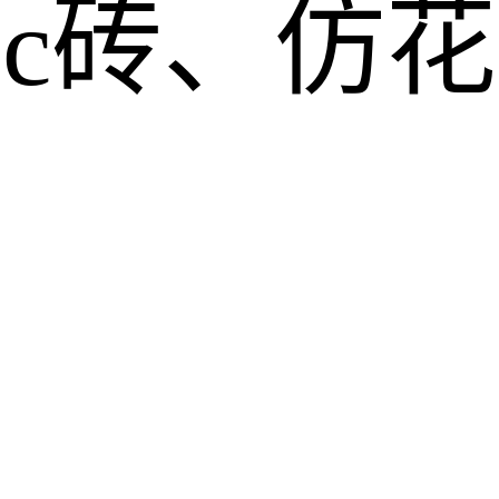
pc砖、仿