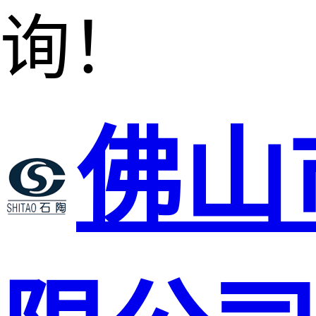
询！
佛山