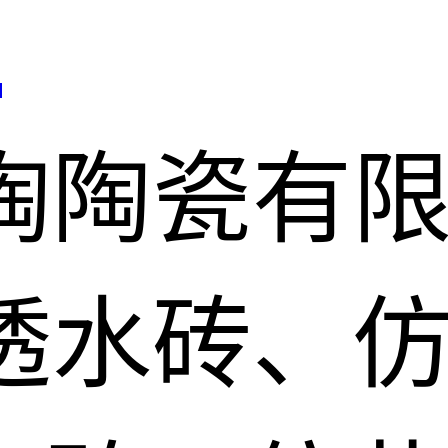
司
陶陶瓷有
透水砖、