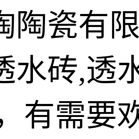
陶陶瓷有
水砖,透水
砖，有需要