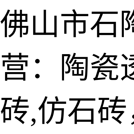
佛山市石
营：陶瓷透
砖,仿石