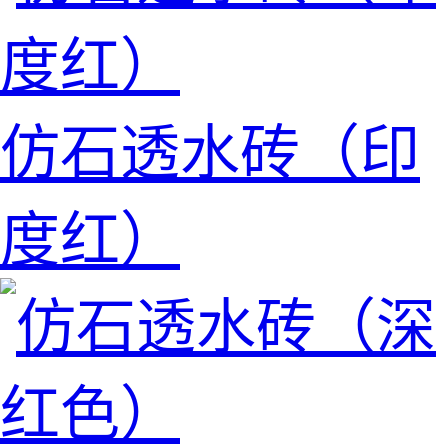
仿石透水砖（印
度红）