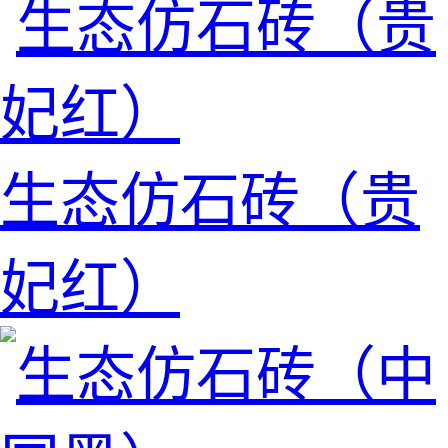
生态仿石砖（贵
妃红）