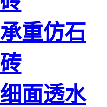
砖
承重仿石
砖
细面透水