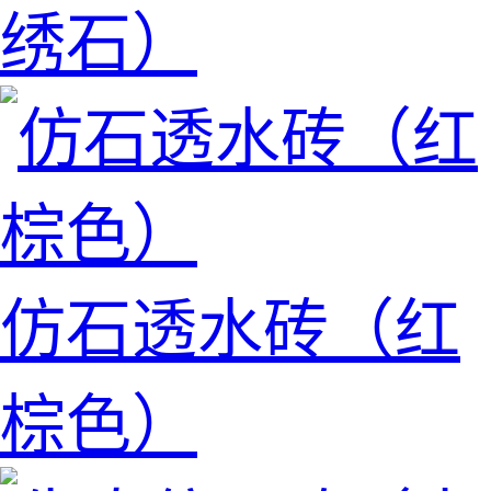
绣石）
仿石透水砖（红
棕色）