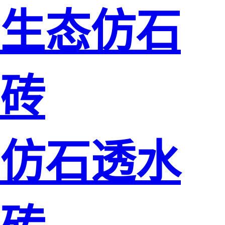
生态仿石
砖
仿石透水