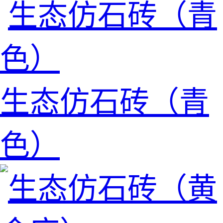
生态仿石砖（青
色）