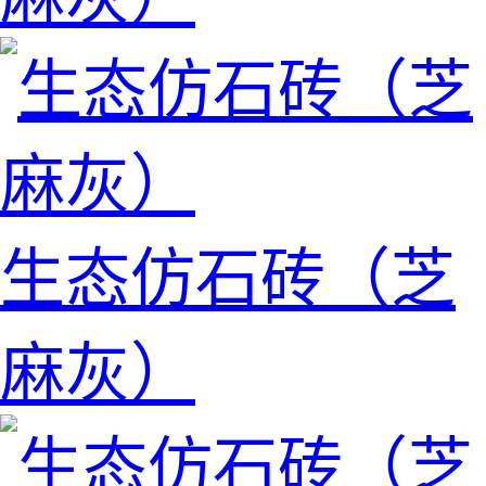
生态仿石砖（芝
麻灰）