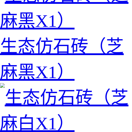
生态仿石砖（芝
麻黑X1）