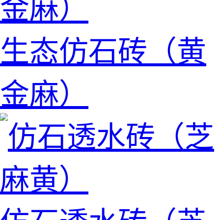
生态仿石砖（黄
金麻）