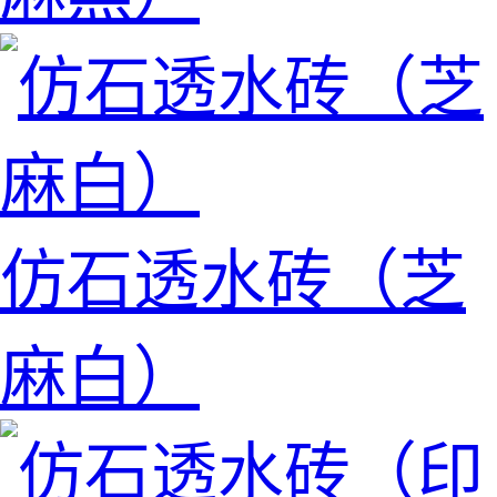
仿石透水砖（芝
麻白）