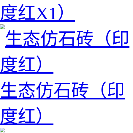
度红X1）
生态仿石砖（印
度红）