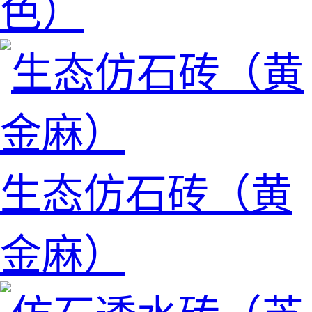
色）
生态仿石砖（黄
金麻）