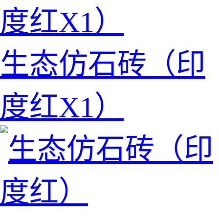
生态仿石砖（印
度红X1）