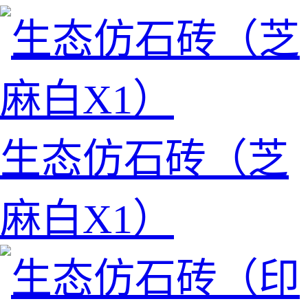
生态仿石砖（芝
麻白X1）