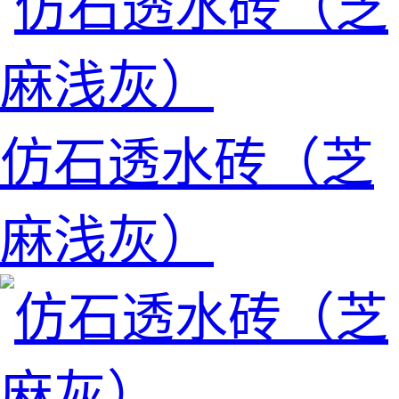
仿石透水砖（芝
麻浅灰）