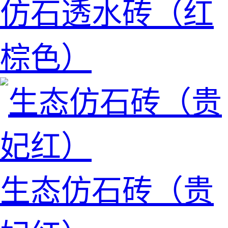
仿石透水砖（红
棕色）
生态仿石砖（贵