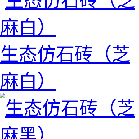
生态仿石砖（芝
麻白）