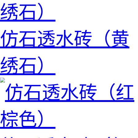
仿石透水砖（黄
绣石）