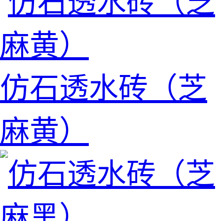
仿石透水砖（芝
麻黄）