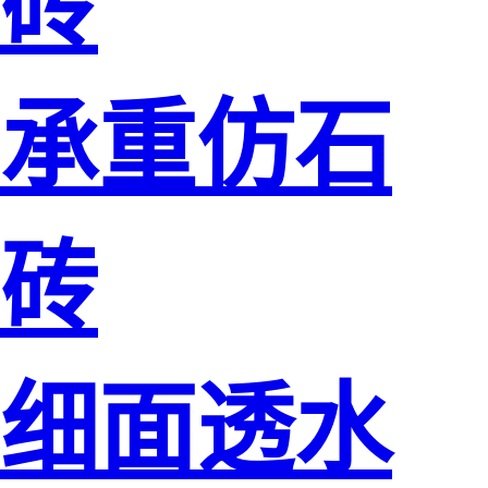
砖
承重仿石
砖
细面透水