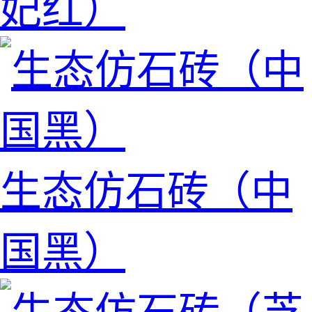
妃红）
生态仿石砖（中
国黑）