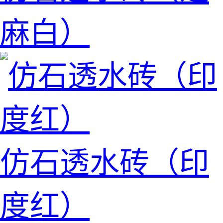
麻白）
仿石透水砖（印
度红）