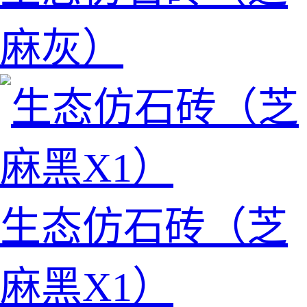
麻灰）
生态仿石砖（芝
麻黑X1）