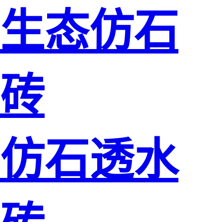
生态仿石
砖
仿石透水