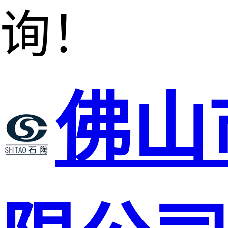
询！
佛山