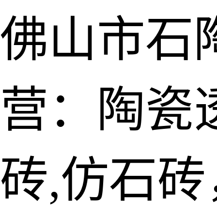
佛山市石
营：陶瓷透
砖,仿石