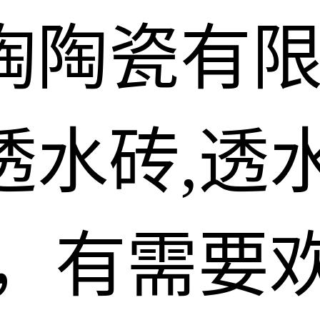
陶陶瓷有
水砖,透水
砖，有需要