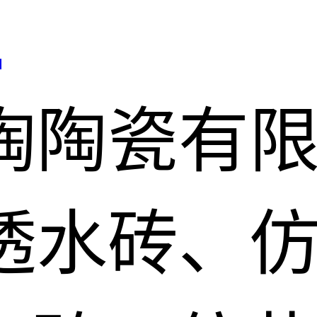
司
陶陶瓷有
透水砖、