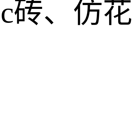
pc砖、仿