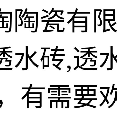
陶陶瓷有
水砖,透水
砖，有需要