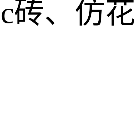
pc砖、仿