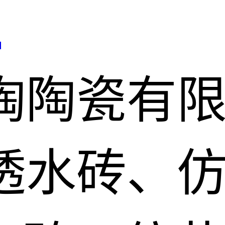
司
陶陶瓷有
透水砖、