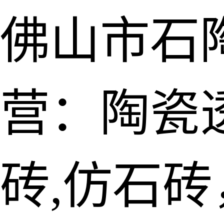
佛山市石
营：陶瓷透
砖,仿石