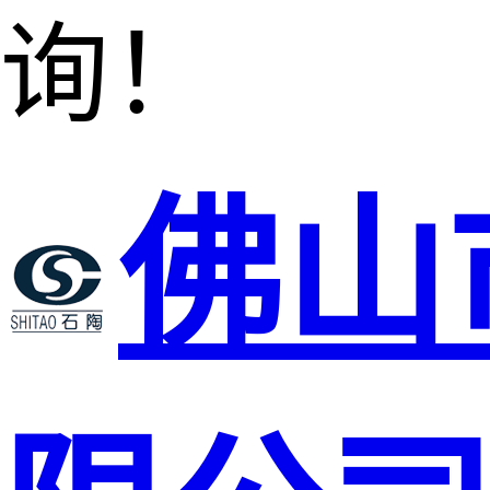
询！
佛山