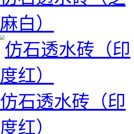
麻白）
仿石透水砖（印
度红）