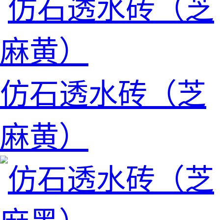
仿石透水砖（芝
麻黄）