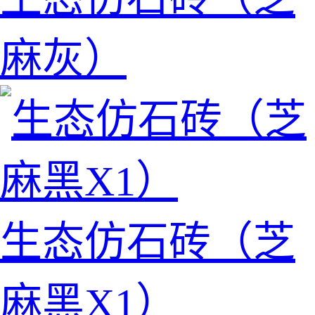
麻灰）
生态仿石砖（芝
麻黑X1）