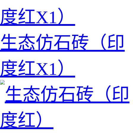
生态仿石砖（印
度红X1）