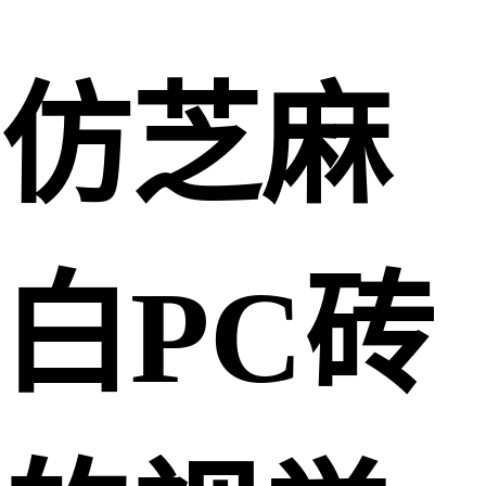
仿芝麻
白PC砖