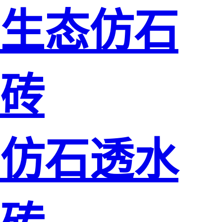
生态仿石
砖
仿石透水