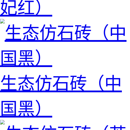
妃红）
生态仿石砖（中
国黑）