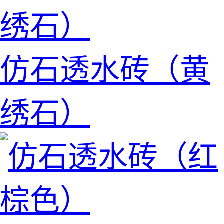
仿石透水砖（黄
绣石）