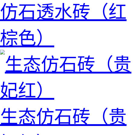
仿石透水砖（红
棕色）
生态仿石砖（贵