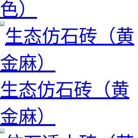
色）
生态仿石砖（黄
金麻）