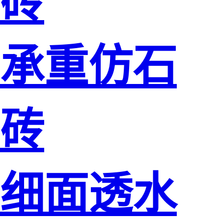
砖
承重仿石
砖
细面透水