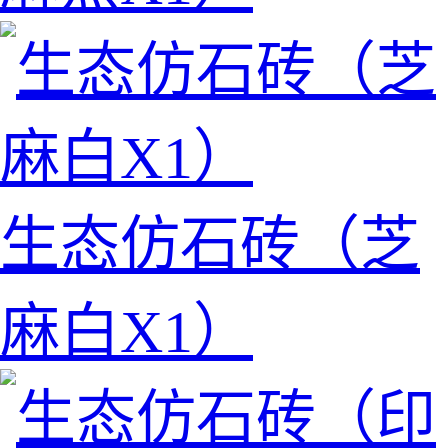
生态仿石砖（芝
麻白X1）