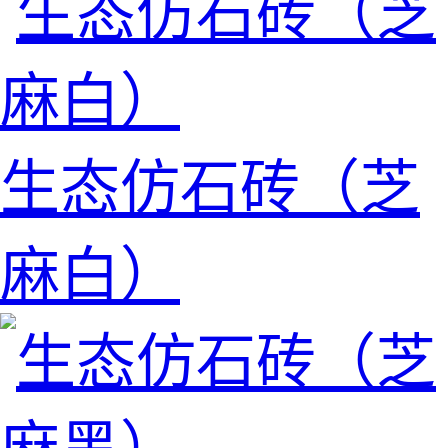
生态仿石砖（芝
麻白）