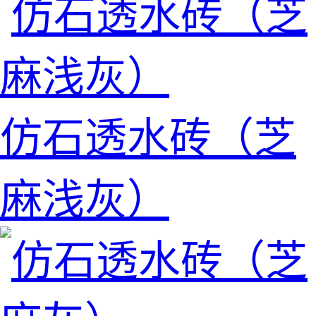
仿石透水砖（芝
麻浅灰）