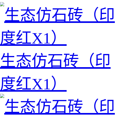
生态仿石砖（印
度红X1）