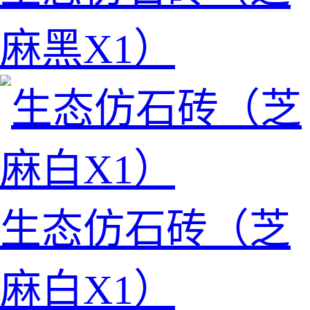
麻黑X1）
生态仿石砖（芝
麻白X1）