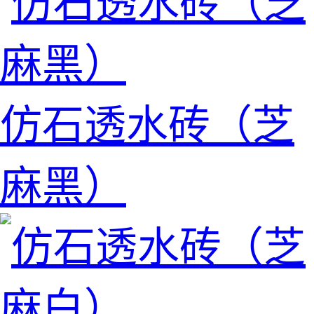
仿石透水砖（芝
麻黑）