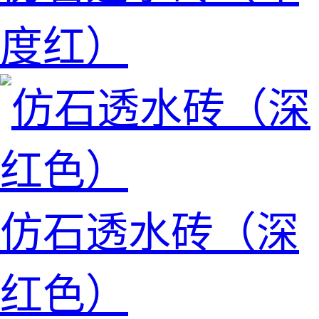
度红）
仿石透水砖（深
红色）