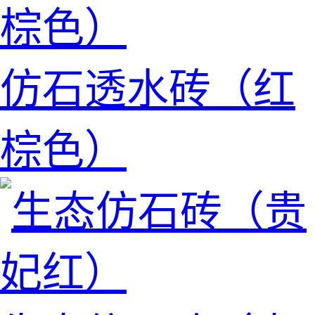
仿石透水砖（红
棕色）