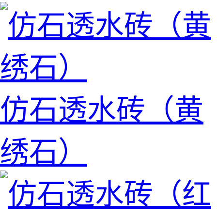
仿石透水砖（黄
绣石）