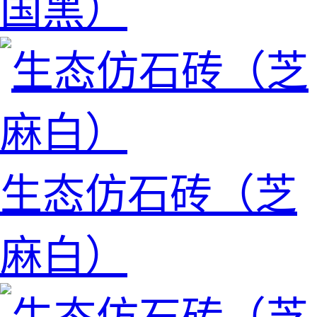
国黑）
生态仿石砖（芝
麻白）