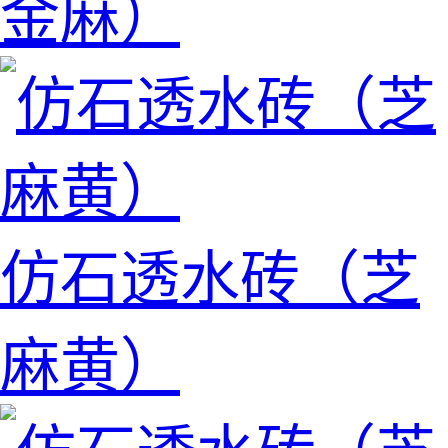
金麻）
仿石透水砖（芝
麻黄）