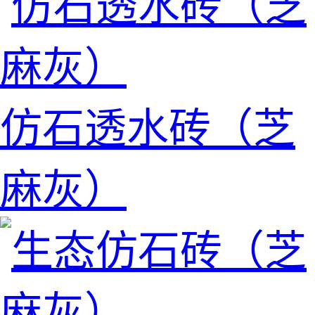
仿石透水砖（芝
麻灰）