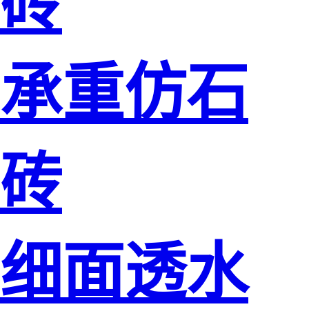
砖
承重仿石
砖
细面透水