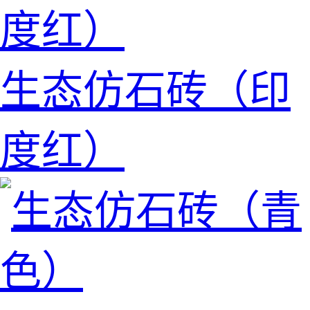
生态仿石砖（印
度红）