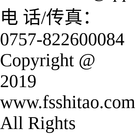
电 话/传真：
0757-822600084
Copyright @
2019
www.fsshitao.com
All Rights