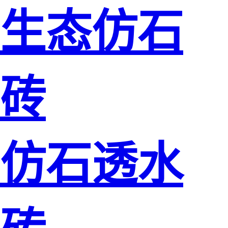
生态仿石
砖
仿石透水