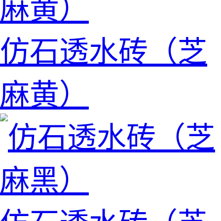
仿石透水砖（芝
麻黄）