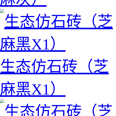
生态仿石砖（芝
麻黑X1）