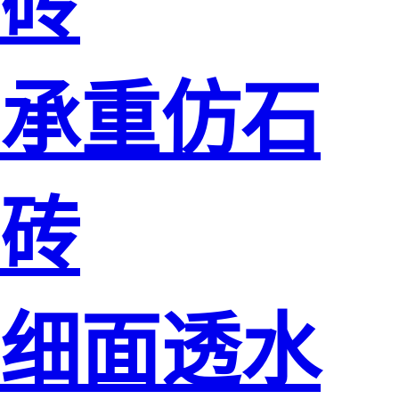
砖
承重仿石
砖
细面透水