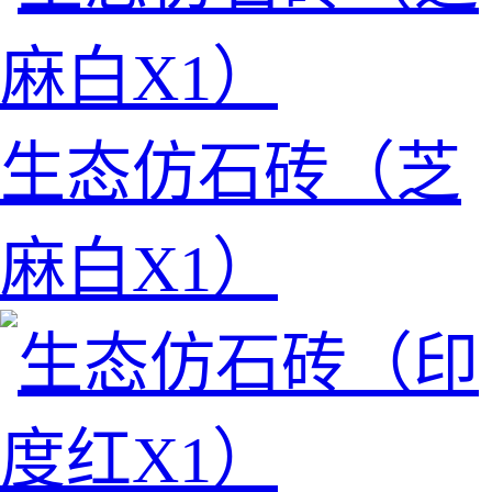
生态仿石砖（芝
麻白X1）