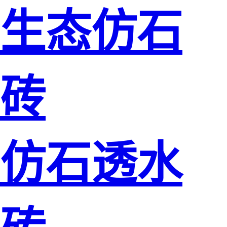
生态仿石
砖
仿石透水