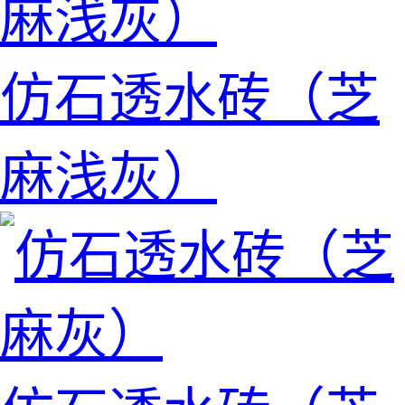
仿石透水砖（芝
麻浅灰）