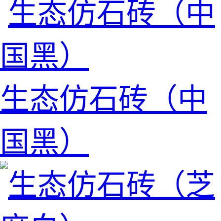
生态仿石砖（中
国黑）