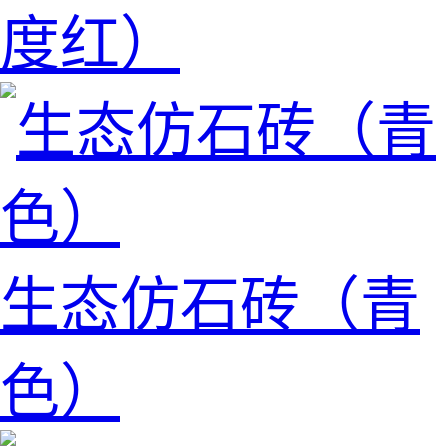
度红）
生态仿石砖（青
色）