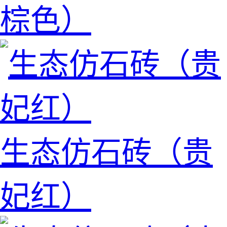
棕色）
生态仿石砖（贵
妃红）