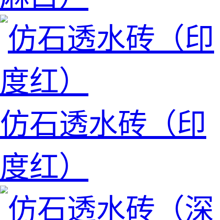
仿石透水砖（印
度红）