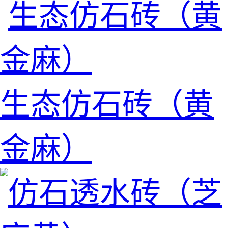
生态仿石砖（黄
金麻）