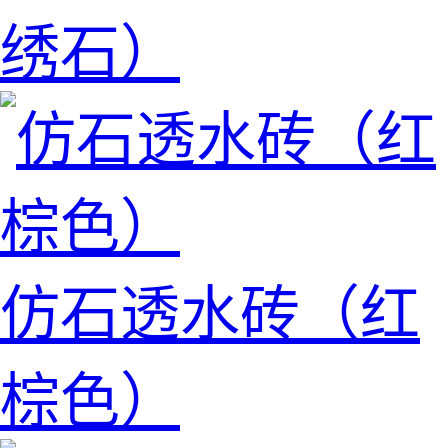
绣石）
仿石透水砖（红
棕色）