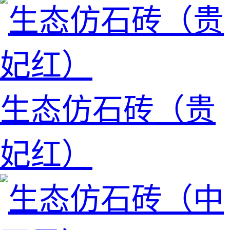
生态仿石砖（贵
妃红）