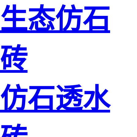
生态仿石
砖
仿石透水