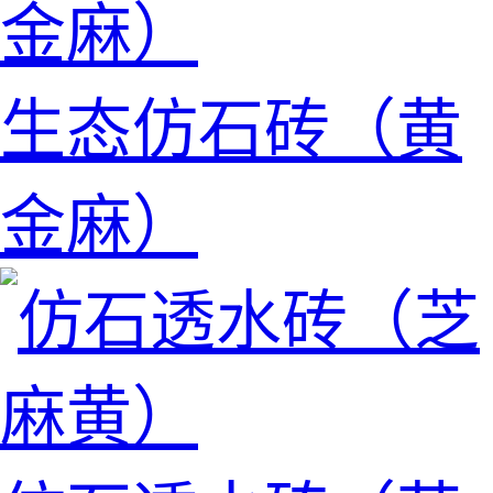
生态仿石砖（黄
金麻）