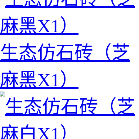
生态仿石砖（芝
麻黑X1）