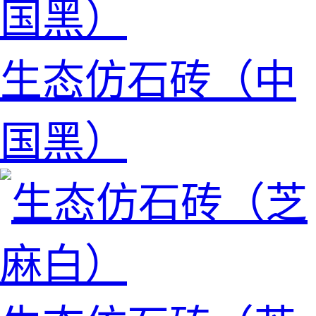
生态仿石砖（中
国黑）