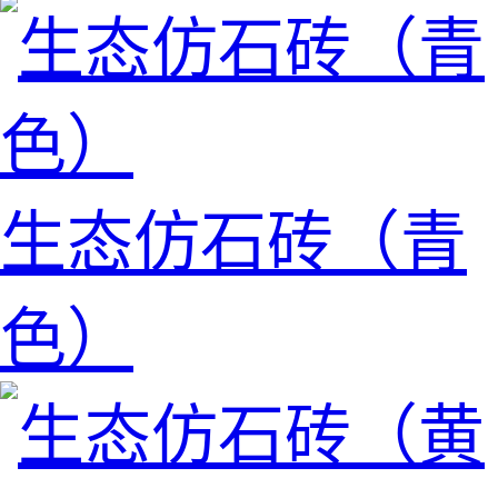
生态仿石砖（青
色）