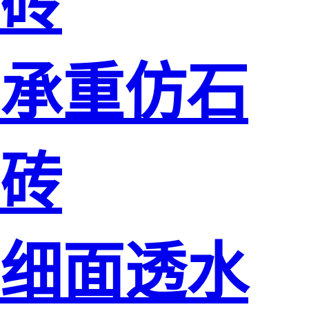
砖
承重仿石
砖
细面透水