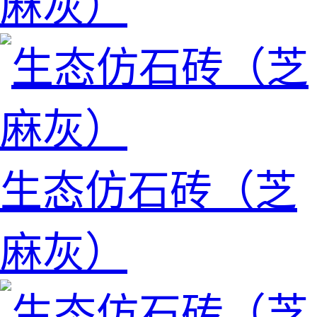
麻灰）
生态仿石砖（芝
麻灰）