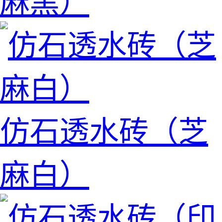
麻黑）
仿石透水砖（芝
麻白）