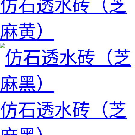
仿石透水砖（芝
麻黄）
仿石透水砖（芝