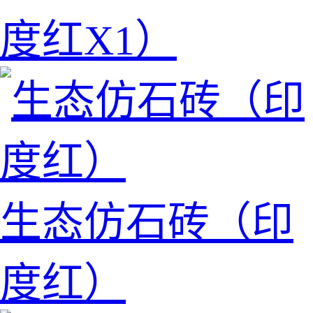
度红X1）
生态仿石砖（印
度红）