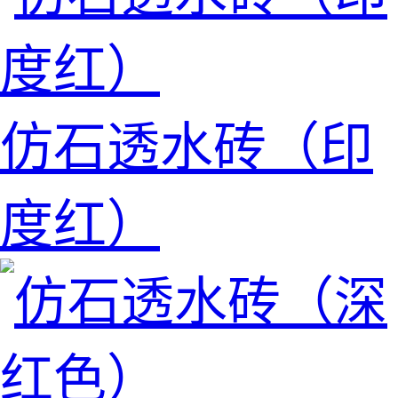
仿石透水砖（印
度红）