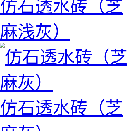
仿石透水砖（芝
麻浅灰）
仿石透水砖（芝