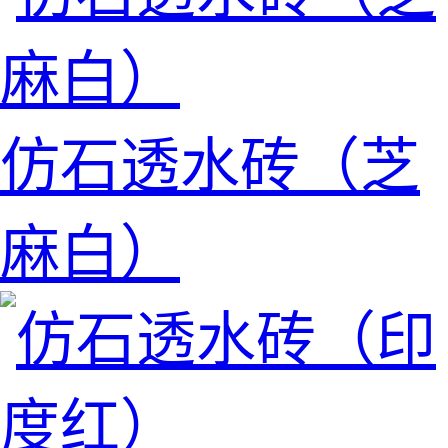
仿石透水砖（芝
麻白）