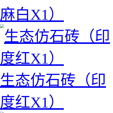
麻白X1）
生态仿石砖（印
度红X1）