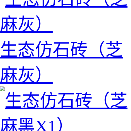
生态仿石砖（芝
麻灰）