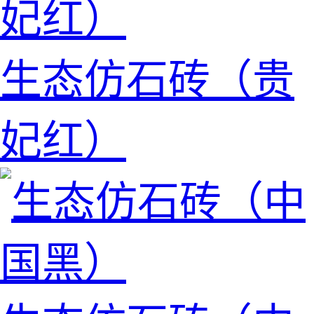
生态仿石砖（贵
妃红）