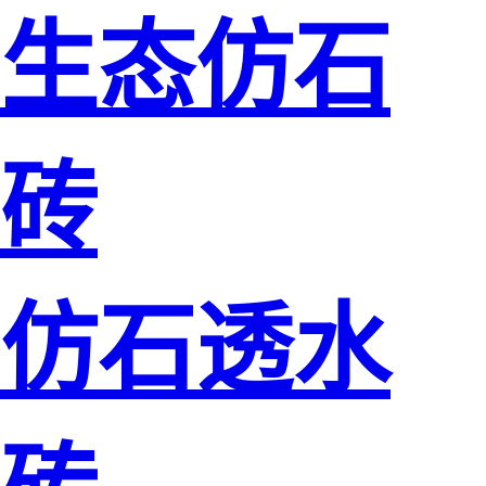
生态仿石
砖
仿石透水