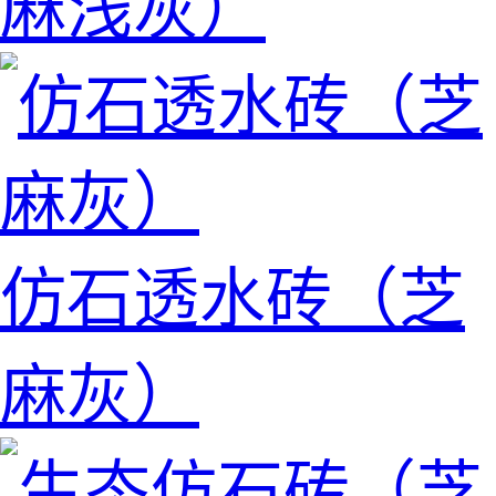
麻浅灰）
仿石透水砖（芝
麻灰）