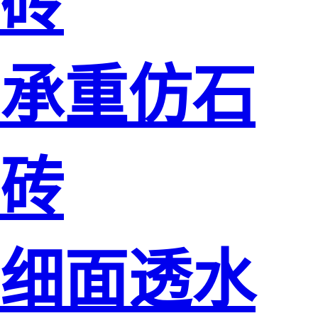
砖
承重仿石
砖
细面透水