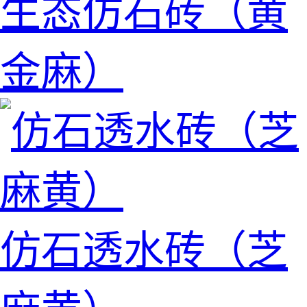
生态仿石砖（黄
金麻）
仿石透水砖（芝