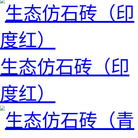
生态仿石砖（印
度红）