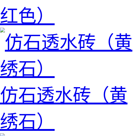
红色）
仿石透水砖（黄
绣石）