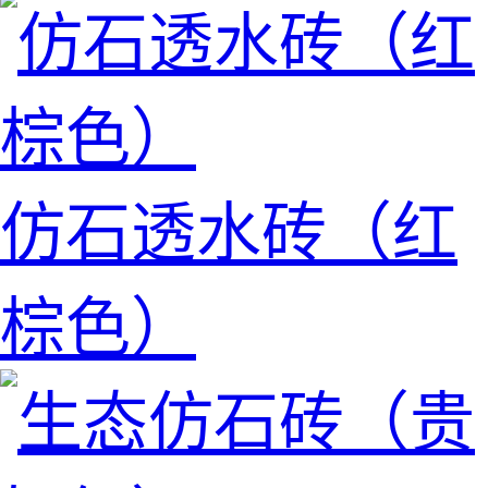
仿石透水砖（红
棕色）