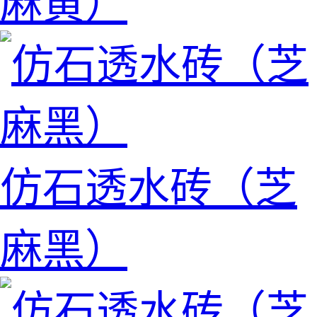
麻黄）
仿石透水砖（芝
麻黑）