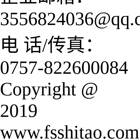
3556824036@qq.
电 话/传真：
0757-822600084
Copyright @
2019
www.fsshitao.com