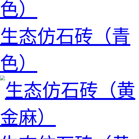
生态仿石砖（青
色）