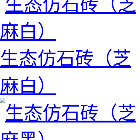
生态仿石砖（芝
麻白）