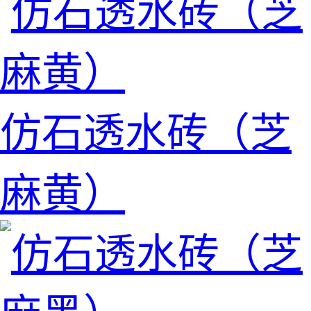
仿石透水砖（芝
麻黄）