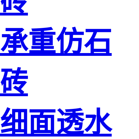
砖
承重仿石
砖
细面透水