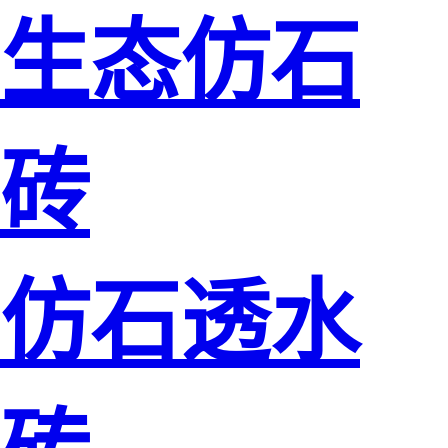
生态仿石
砖
仿石透水