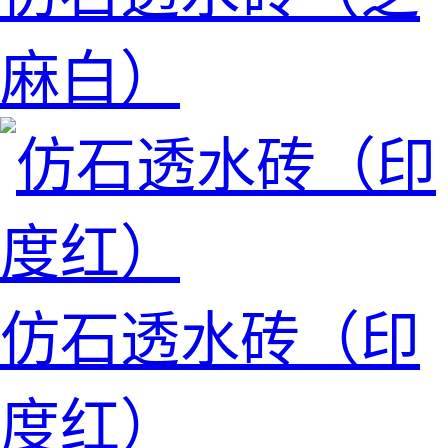
麻白）
仿石透水砖（印
度红）