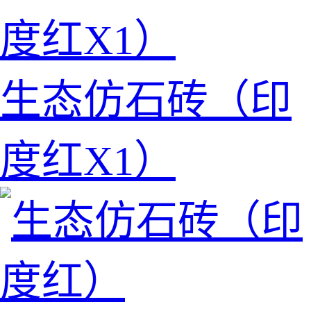
生态仿石砖（印
度红X1）