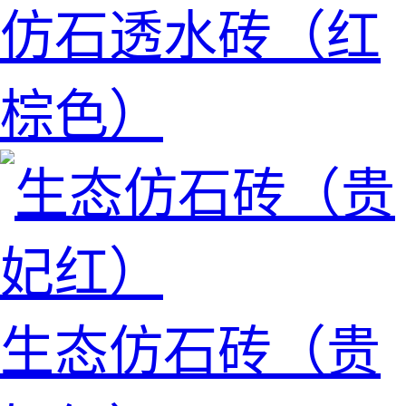
仿石透水砖（红
棕色）
生态仿石砖（贵