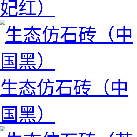
妃红）
生态仿石砖（中
国黑）