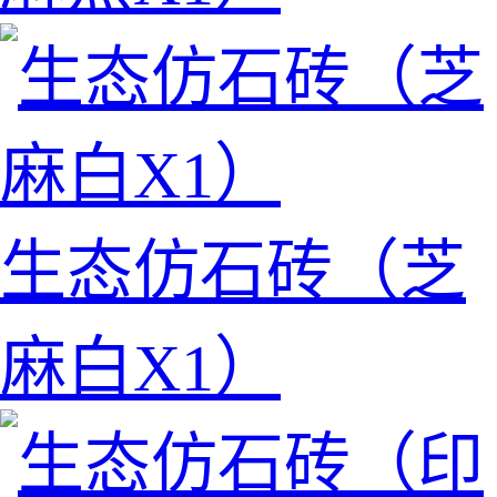
生态仿石砖（芝
麻白X1）