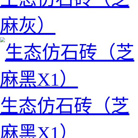
麻灰）
生态仿石砖（芝
麻黑X1）