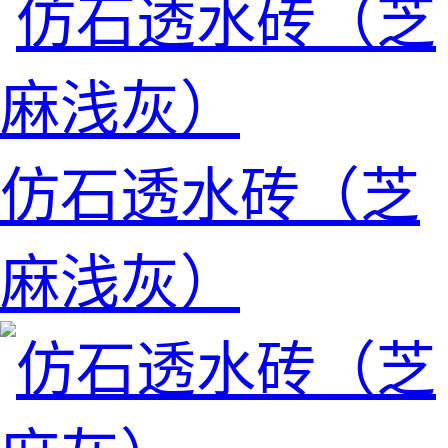
仿石透水砖（芝
麻浅灰）