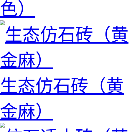
色）
生态仿石砖（黄
金麻）