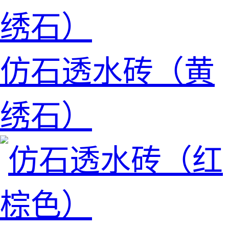
仿石透水砖（黄
绣石）