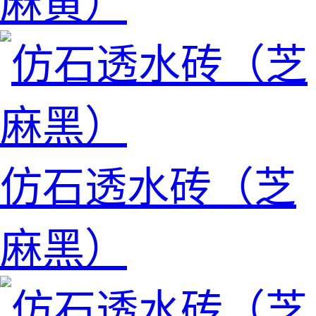
麻黄）
仿石透水砖（芝
麻黑）