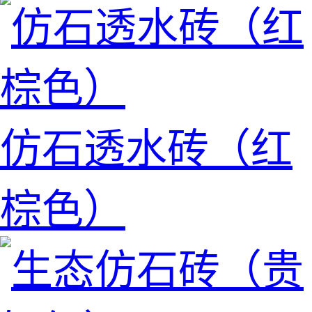
仿石透水砖（红
棕色）