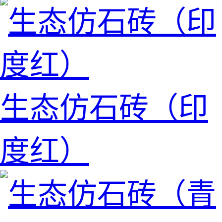
生态仿石砖（印
度红）