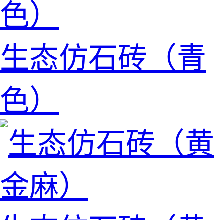
生态仿石砖（青
色）