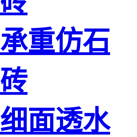
砖
承重仿石
砖
细面透水