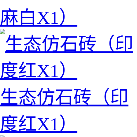
麻白X1）
生态仿石砖（印
度红X1）