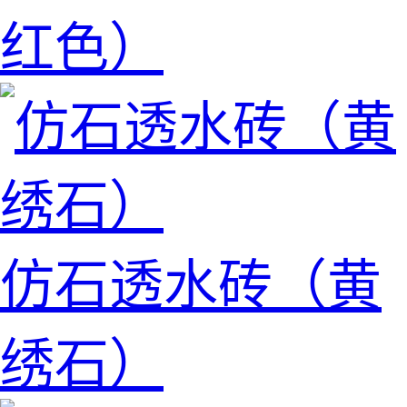
红色）
仿石透水砖（黄
绣石）