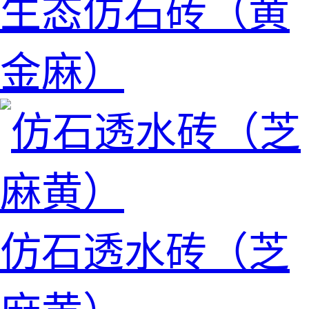
生态仿石砖（黄
金麻）
仿石透水砖（芝