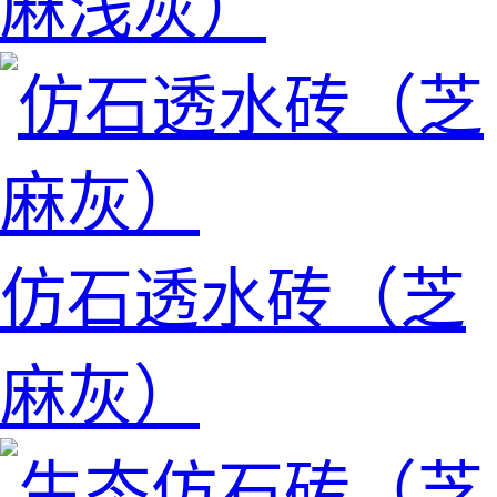
麻浅灰）
仿石透水砖（芝
麻灰）