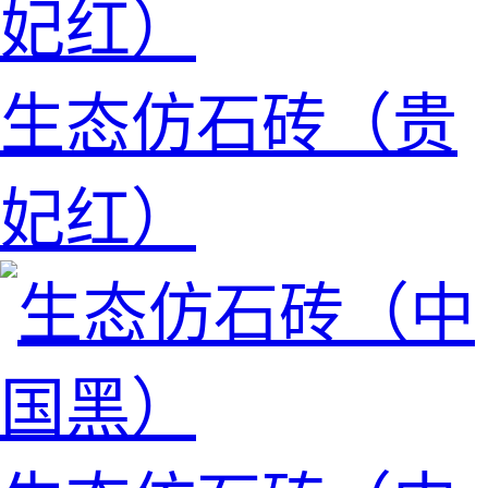
生态仿石砖（贵
妃红）