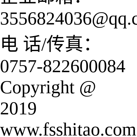
3556824036@qq.
电 话/传真：
0757-822600084
Copyright @
2019
www.fsshitao.com