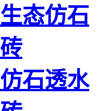
生态仿石
砖
仿石透水