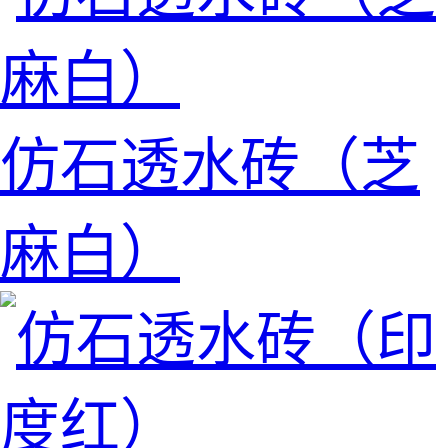
仿石透水砖（芝
麻白）