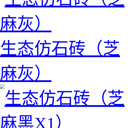
生态仿石砖（芝
麻灰）