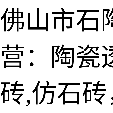
佛山市石
营：陶瓷透
砖,仿石