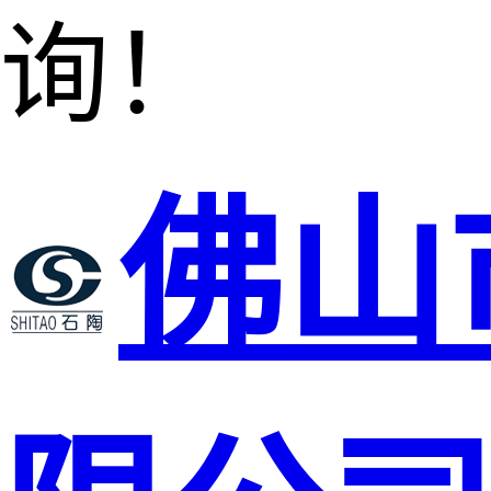
询！
佛山