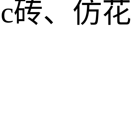
pc砖、仿