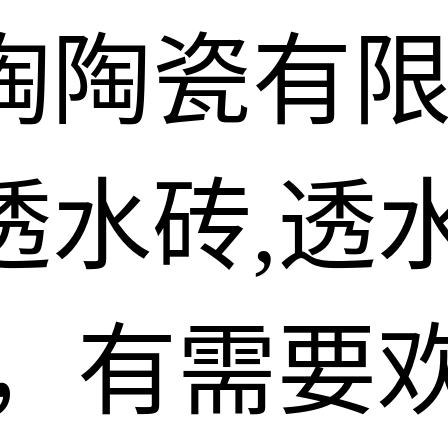
陶陶瓷有
水砖,透水
砖，有需要