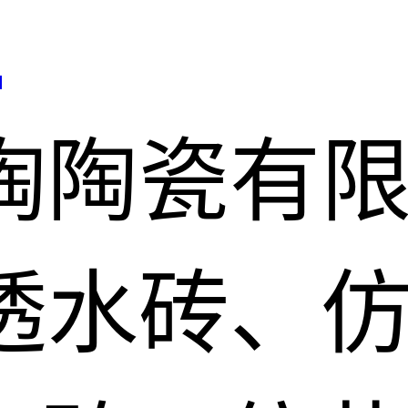
司
陶陶瓷有
透水砖、