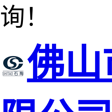
询！
佛山