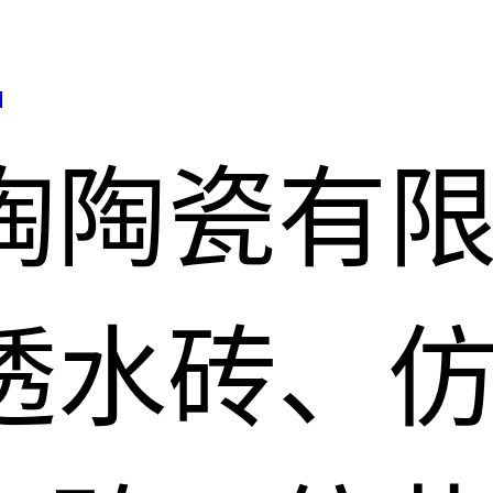
司
陶陶瓷有
透水砖、