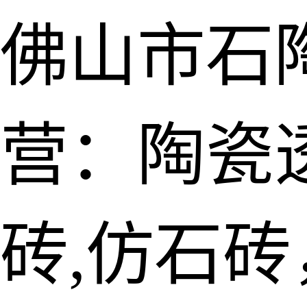
佛山市石
营：陶瓷透
砖,仿石