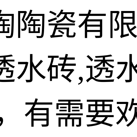
陶陶瓷有
水砖,透水
砖，有需要