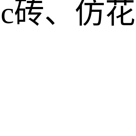
pc砖、仿