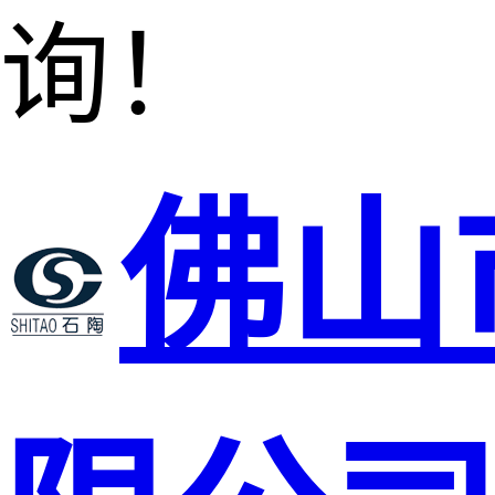
询！
佛山