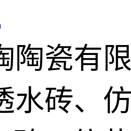
司
陶陶瓷有
透水砖、