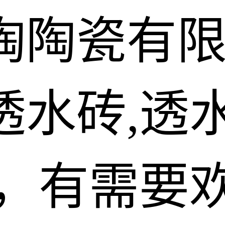
陶陶瓷有
水砖,透水
砖，有需要