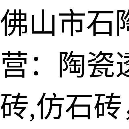
佛山市石
营：陶瓷透
砖,仿石