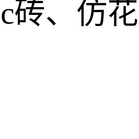
pc砖、仿