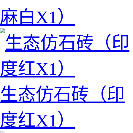
麻白X1）
生态仿石砖（印
度红X1）