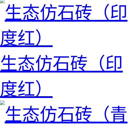
生态仿石砖（印
度红）