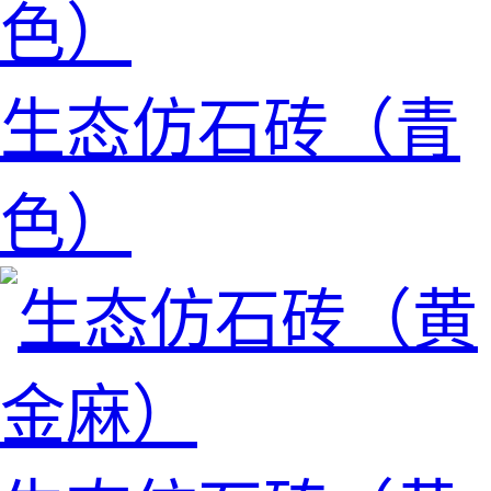
生态仿石砖（青
色）