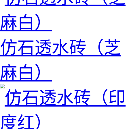
仿石透水砖（芝
麻白）