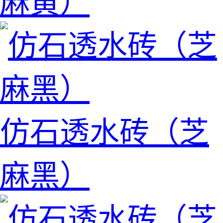
麻黄）
仿石透水砖（芝
麻黑）