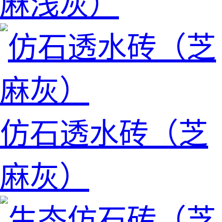
麻浅灰）
仿石透水砖（芝
麻灰）