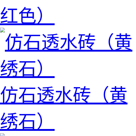
红色）
仿石透水砖（黄
绣石）