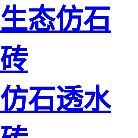
生态仿石
砖
仿石透水