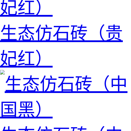
生态仿石砖（贵
妃红）