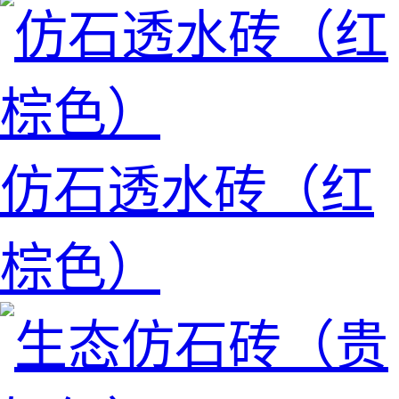
仿石透水砖（红
棕色）