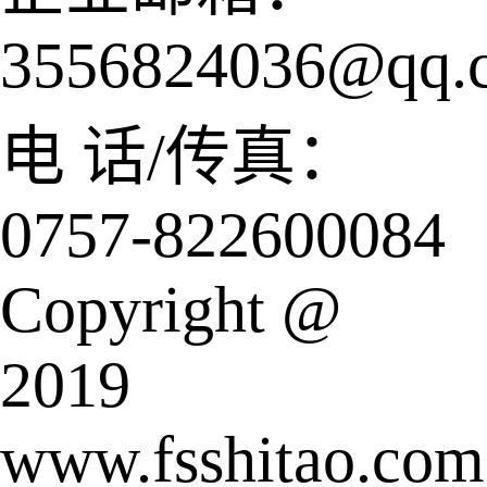
3556824036@qq.
电 话/传真：
0757-822600084
Copyright @
2019
www.fsshitao.com