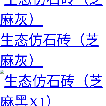
生态仿石砖（芝
麻灰）