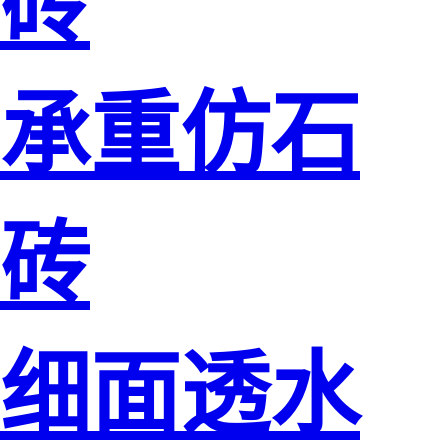
砖
承重仿石
砖
细面透水