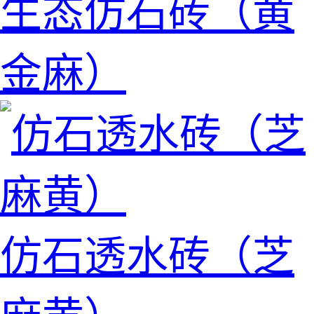
生态仿石砖（黄
金麻）
仿石透水砖（芝