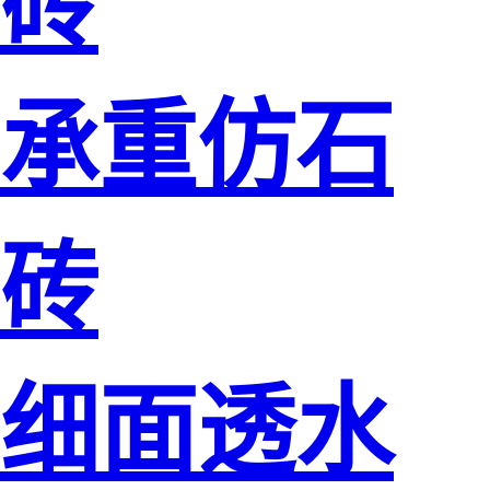
砖
承重仿石
砖
细面透水