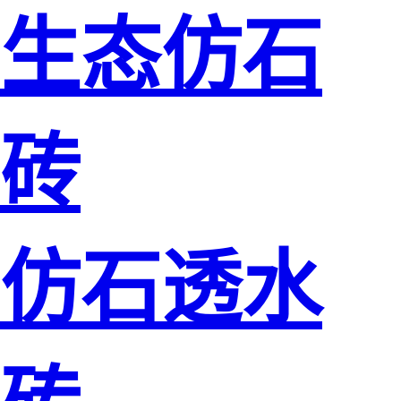
生态仿石
砖
仿石透水