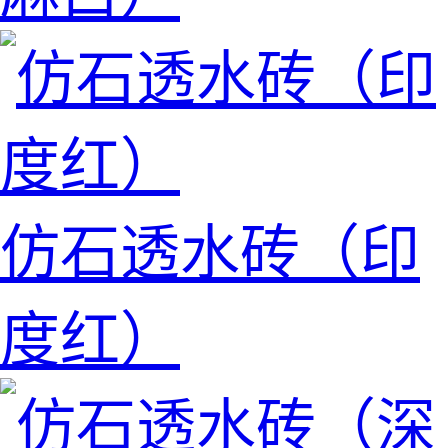
仿石透水砖（印
度红）