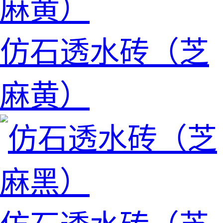
仿石透水砖（芝
麻黄）