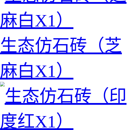
生态仿石砖（芝
麻白X1）