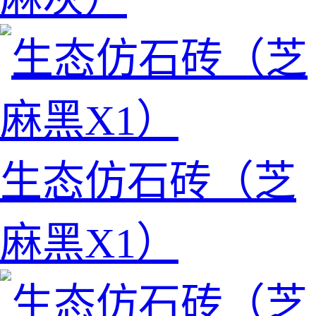
生态仿石砖（芝
麻黑X1）