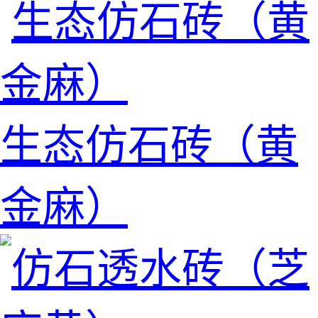
生态仿石砖（黄
金麻）