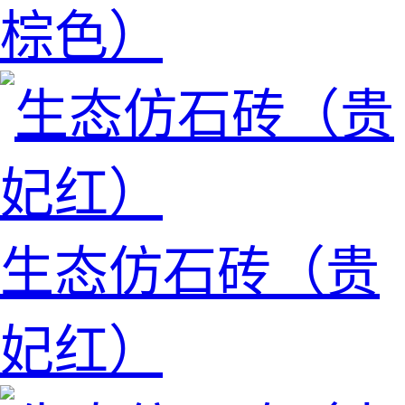
棕色）
生态仿石砖（贵
妃红）