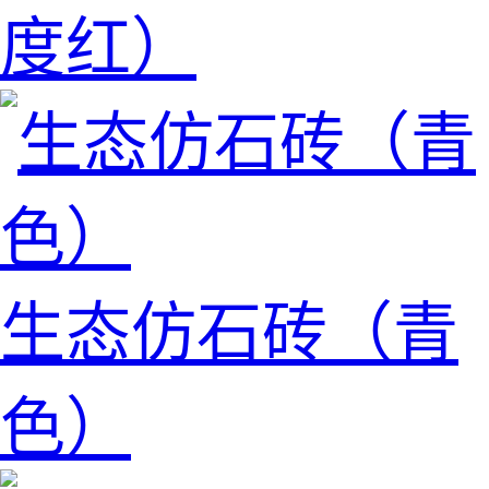
度红）
生态仿石砖（青
色）