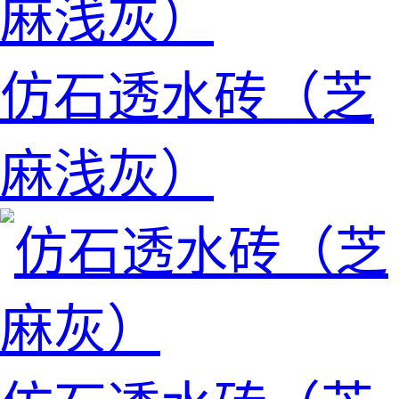
仿石透水砖（芝
麻浅灰）