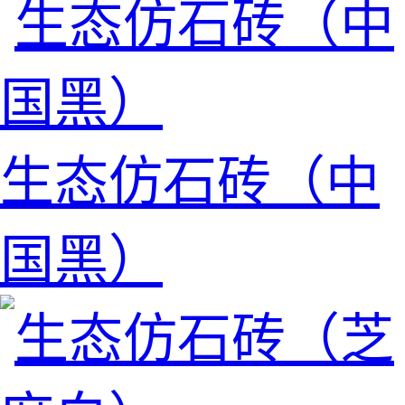
生态仿石砖（中
国黑）