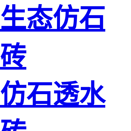
生态仿石
砖
仿石透水