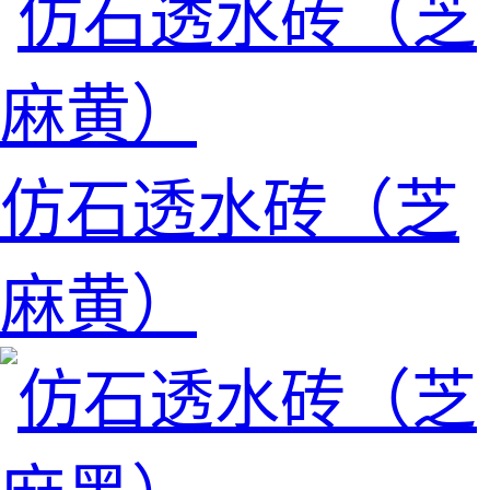
仿石透水砖（芝
麻黄）