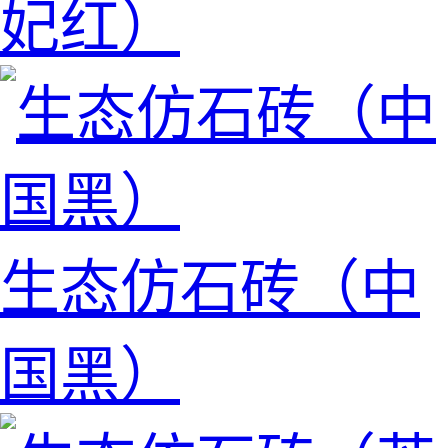
妃红）
生态仿石砖（中
国黑）