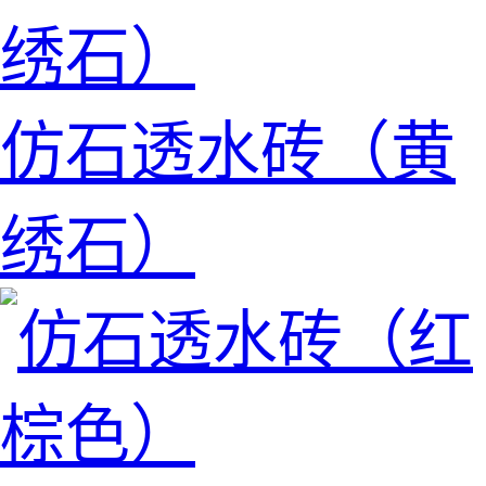
仿石透水砖（黄
绣石）