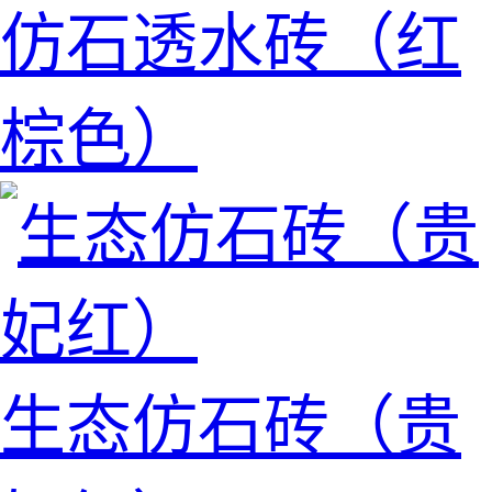
仿石透水砖（红
棕色）
生态仿石砖（贵