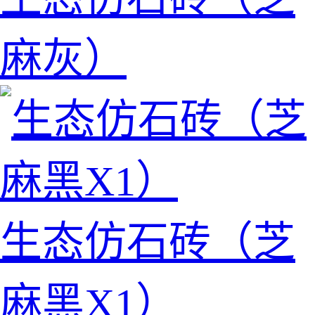
麻灰）
生态仿石砖（芝
麻黑X1）