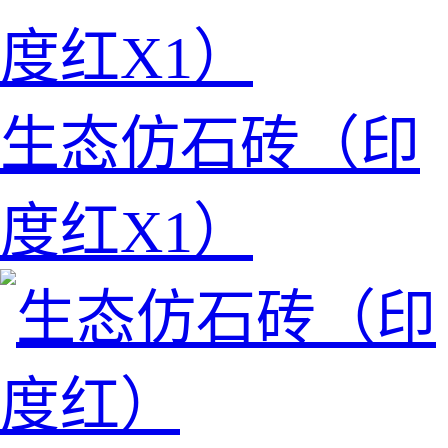
生态仿石砖（印
度红X1）