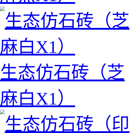
生态仿石砖（芝
麻白X1）