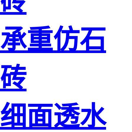
砖
承重仿石
砖
细面透水