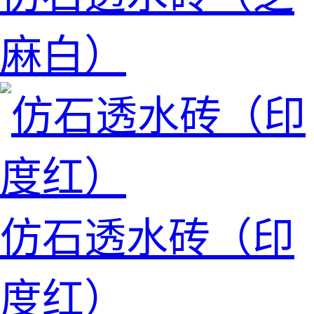
麻白）
仿石透水砖（印
度红）