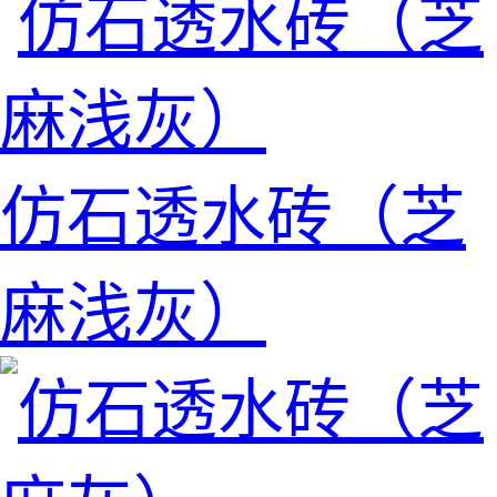
仿石透水砖（芝
麻浅灰）