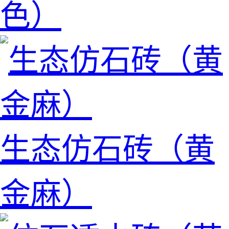
色）
生态仿石砖（黄
金麻）