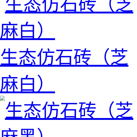
生态仿石砖（芝
麻白）