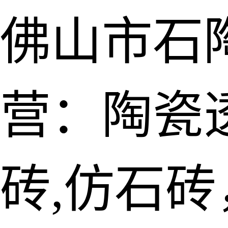
佛山市石
营：陶瓷透
砖,仿石