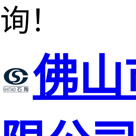
询！
佛山