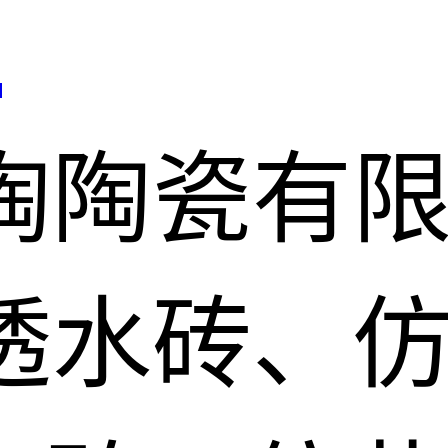
司
陶陶瓷有
透水砖、