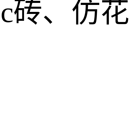
pc砖、仿