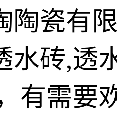
陶陶瓷有
水砖,透水
砖，有需要