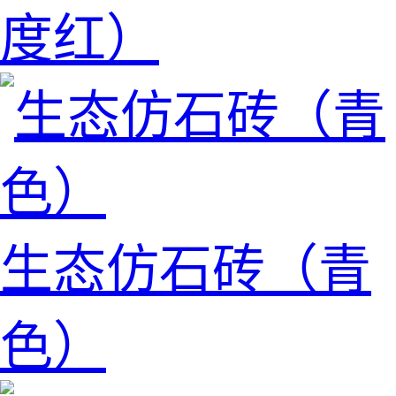
度红）
生态仿石砖（青
色）