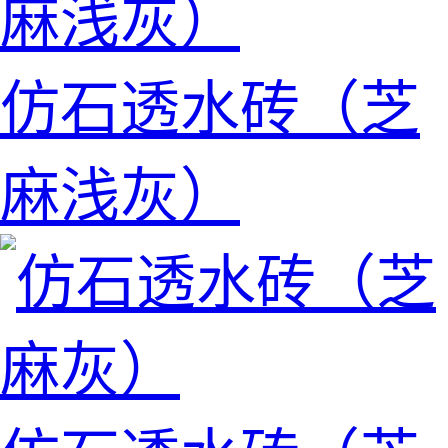
仿石透水砖（芝
麻浅灰）