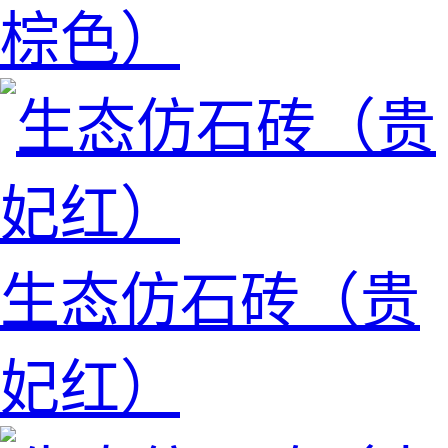
棕色）
生态仿石砖（贵
妃红）