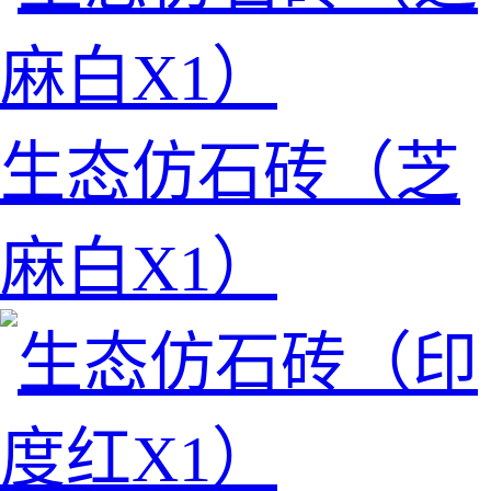
生态仿石砖（芝
麻白X1）