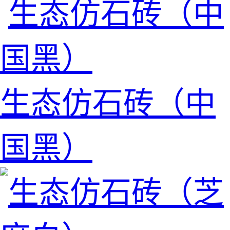
生态仿石砖（中
国黑）