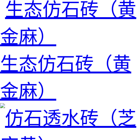
生态仿石砖（黄
金麻）