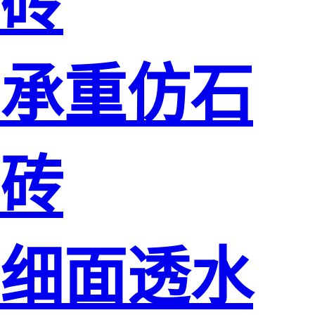
砖
承重仿石
砖
细面透水