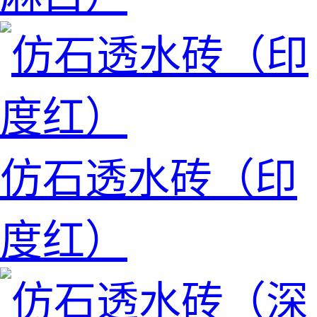
仿石透水砖（印
度红）