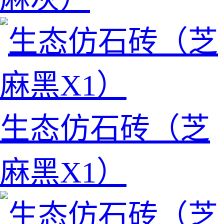
生态仿石砖（芝
麻黑X1）