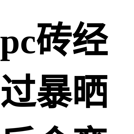
pc砖经
过暴晒