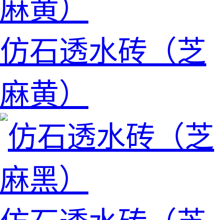
仿石透水砖（芝
麻黄）