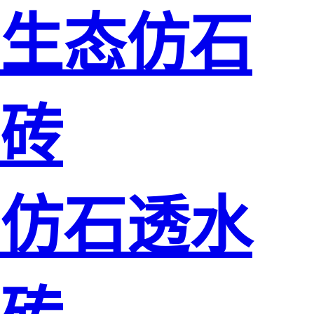
生态仿石
砖
仿石透水