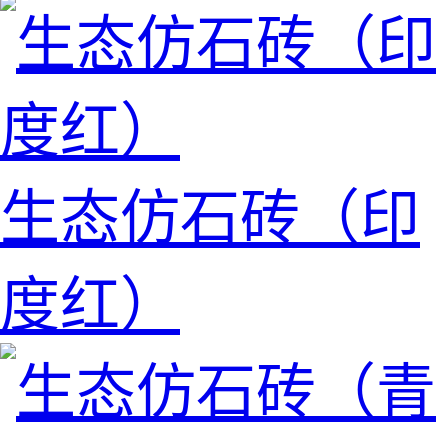
生态仿石砖（印
度红）