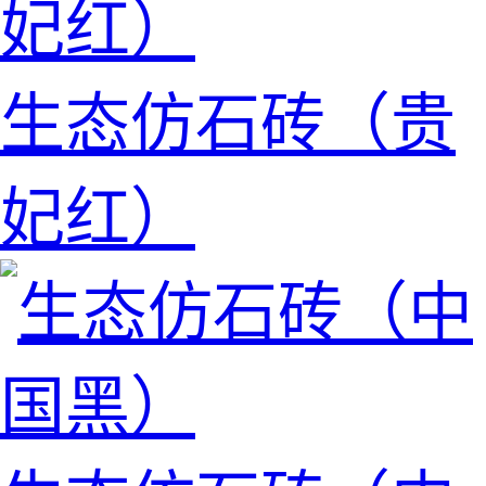
生态仿石砖（贵
妃红）