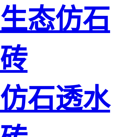
生态仿石
砖
仿石透水