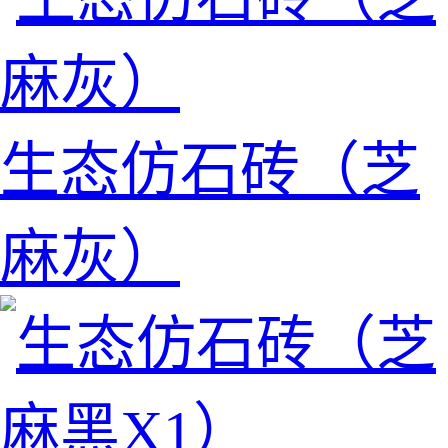
生态仿石砖（芝
麻灰）