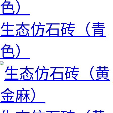
生态仿石砖（青
色）