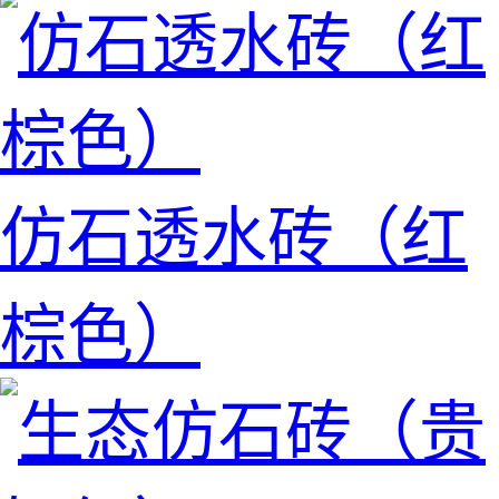
仿石透水砖（红
棕色）