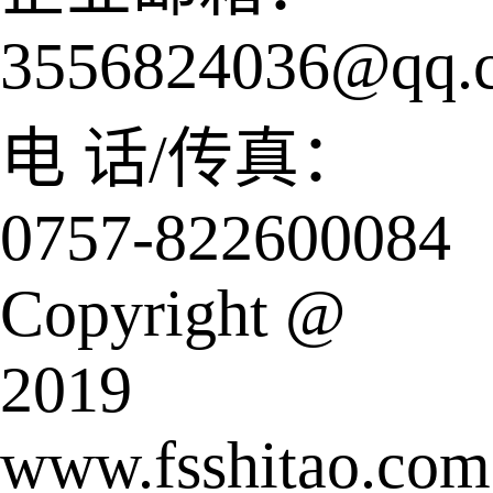
3556824036@qq.
电 话/传真：
0757-822600084
Copyright @
2019
www.fsshitao.com