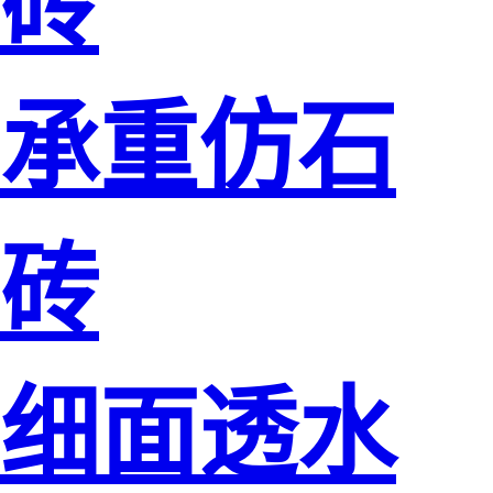
砖
承重仿石
砖
细面透水