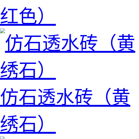
红色）
仿石透水砖（黄
绣石）