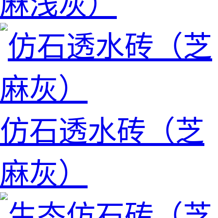
麻浅灰）
仿石透水砖（芝
麻灰）