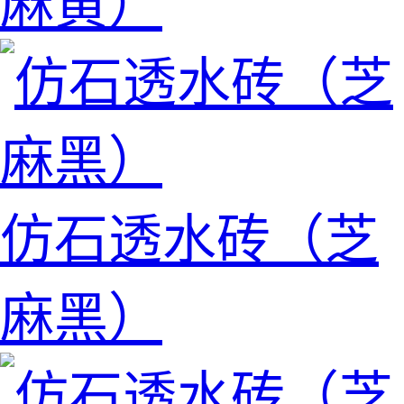
麻黄）
仿石透水砖（芝
麻黑）