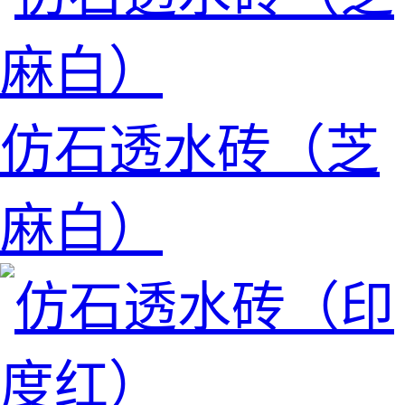
仿石透水砖（芝
麻白）