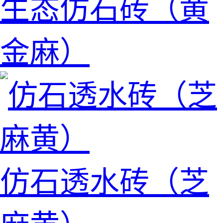
生态仿石砖（黄
金麻）
仿石透水砖（芝