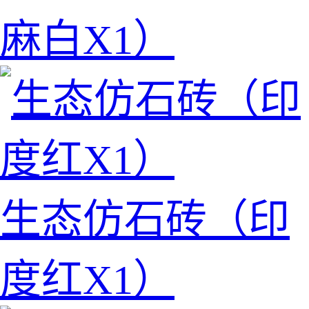
麻白X1）
生态仿石砖（印
度红X1）