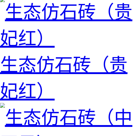
生态仿石砖（贵
妃红）