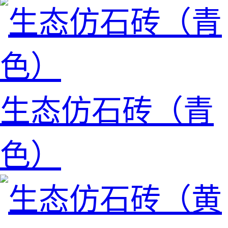
生态仿石砖（青
色）