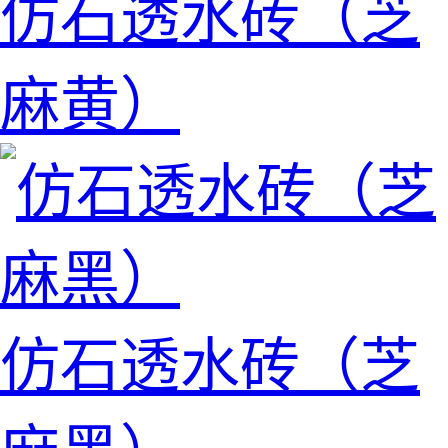
仿石透水砖（芝
麻黄）
仿石透水砖（芝