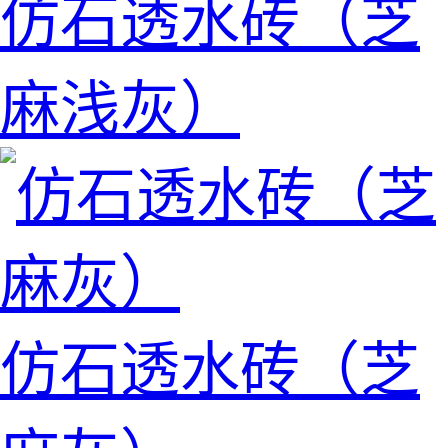
仿石透水砖（芝
麻浅灰）
仿石透水砖（芝