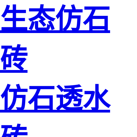
生态仿石
砖
仿石透水