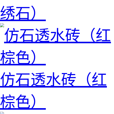
绣石）
仿石透水砖（红
棕色）