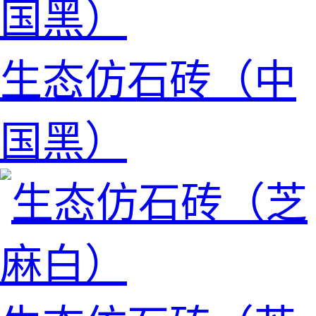
生态仿石砖（中
国黑）