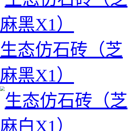
生态仿石砖（芝
麻黑X1）