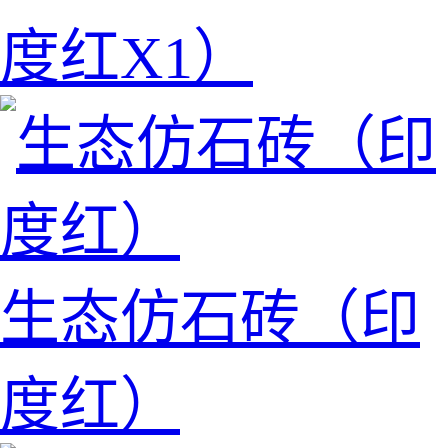
度红X1）
生态仿石砖（印
度红）