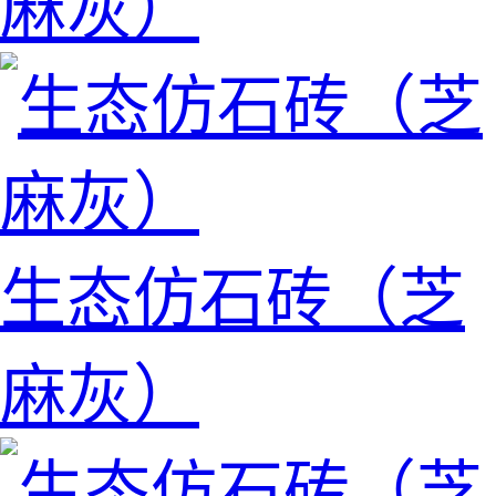
麻灰）
生态仿石砖（芝
麻灰）