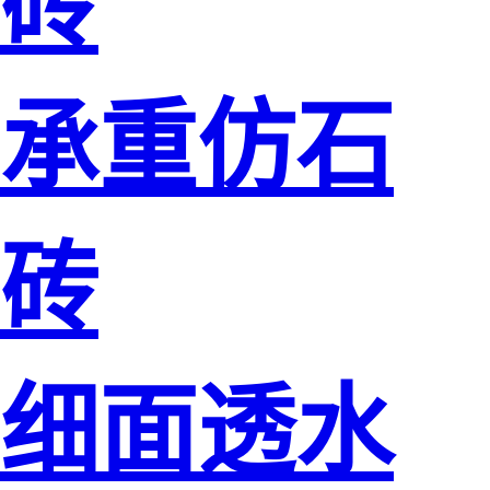
砖
承重仿石
砖
细面透水