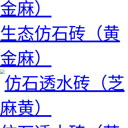
生态仿石砖（黄
金麻）