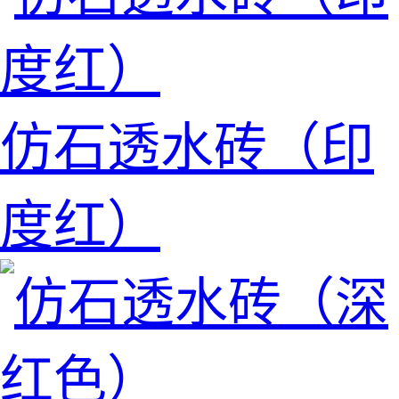
仿石透水砖（印
度红）