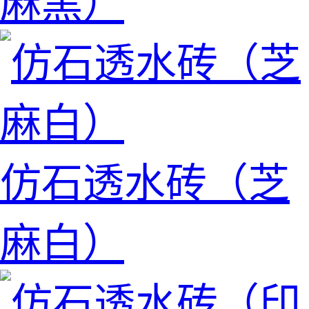
麻黑）
仿石透水砖（芝
麻白）