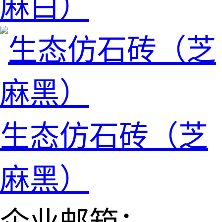
麻白）
生态仿石砖（芝
麻黑）