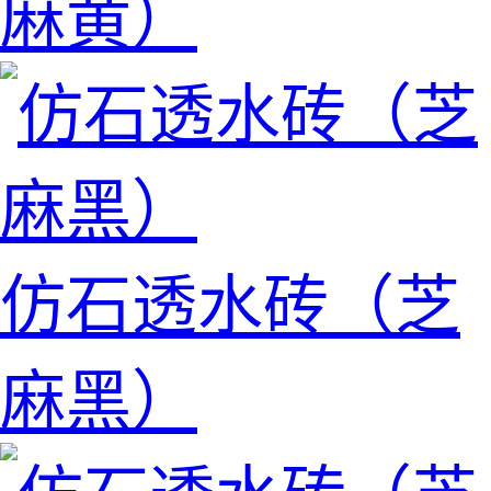
麻黄）
仿石透水砖（芝
麻黑）