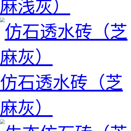
麻浅灰）
仿石透水砖（芝
麻灰）