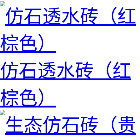
仿石透水砖（红
棕色）