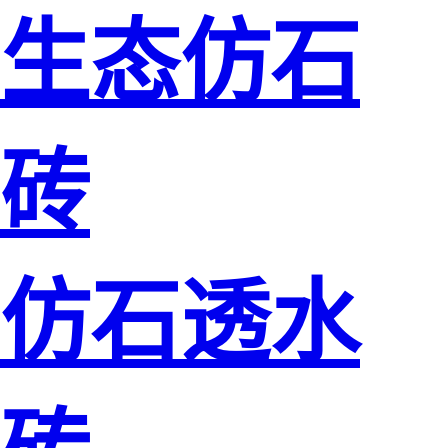
生态仿石
砖
仿石透水