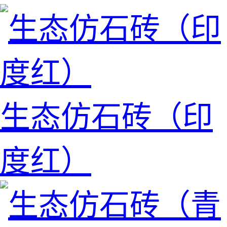
生态仿石砖（印
度红）