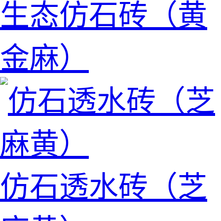
生态仿石砖（黄
金麻）
仿石透水砖（芝