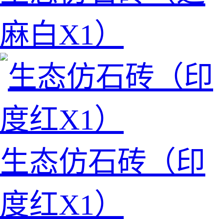
麻白X1）
生态仿石砖（印
度红X1）