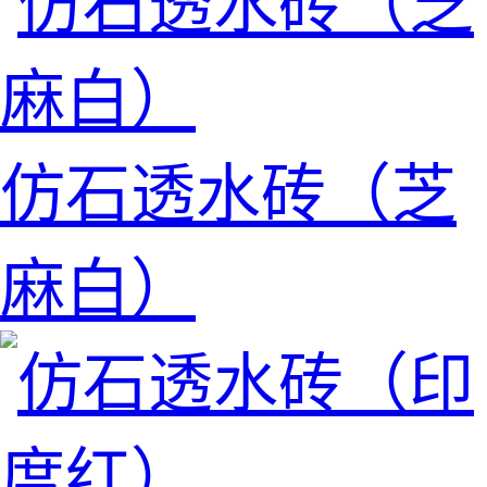
仿石透水砖（芝
麻白）