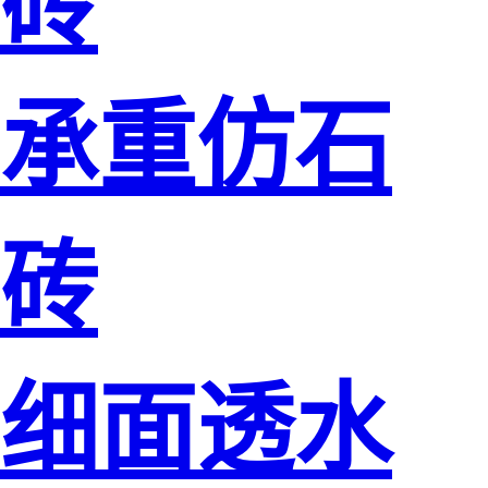
砖
承重仿石
砖
细面透水