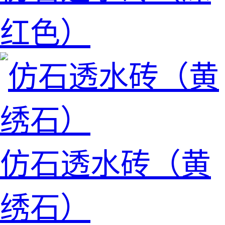
红色）
仿石透水砖（黄
绣石）