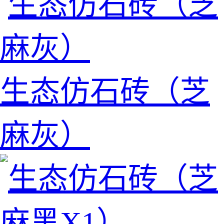
生态仿石砖（芝
麻灰）