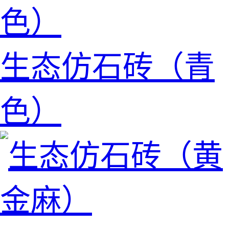
生态仿石砖（青
色）