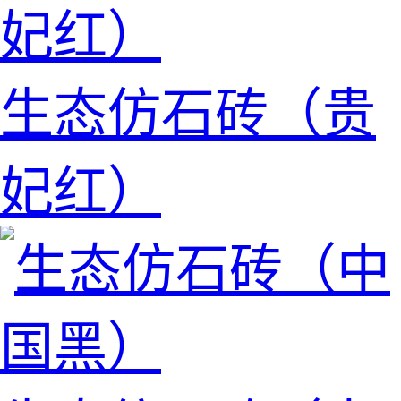
生态仿石砖（贵
妃红）