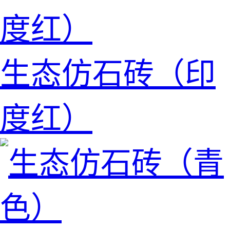
生态仿石砖（印
度红）