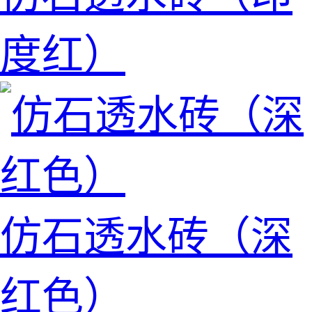
度红）
仿石透水砖（深
红色）