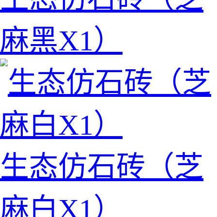
麻黑X1）
生态仿石砖（芝
麻白X1）