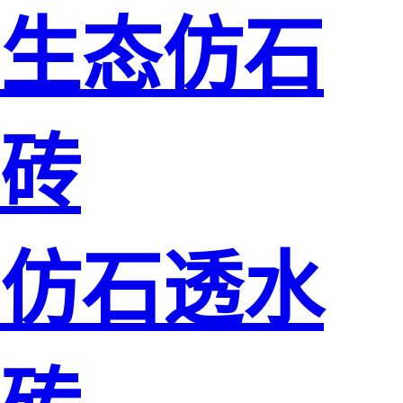
生态仿石
砖
仿石透水