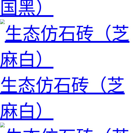
国黑）
生态仿石砖（芝
麻白）