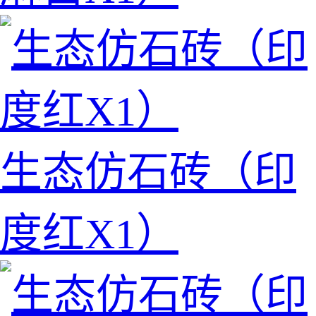
生态仿石砖（印
度红X1）