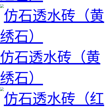
仿石透水砖（黄
绣石）