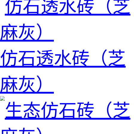
仿石透水砖（芝
麻灰）