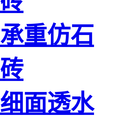
砖
承重仿石
砖
细面透水