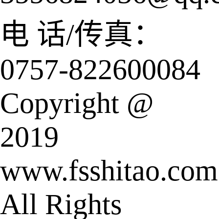
电 话/传真：
0757-822600084
Copyright @
2019
www.fsshitao.com
All Rights