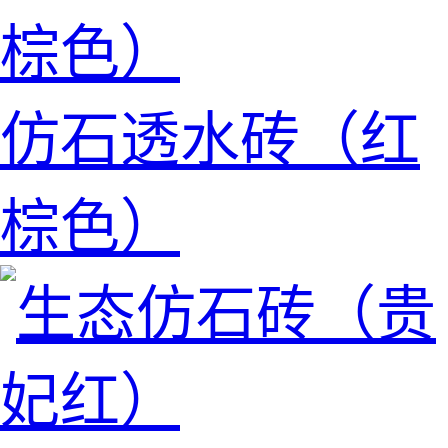
仿石透水砖（红
棕色）