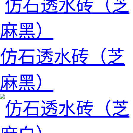
仿石透水砖（芝
麻黑）