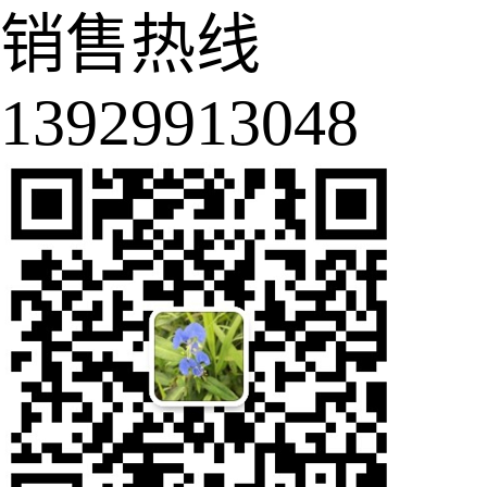
销售热线
13929913048