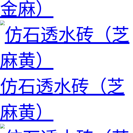
金麻）
仿石透水砖（芝
麻黄）