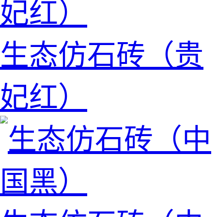
生态仿石砖（贵
妃红）