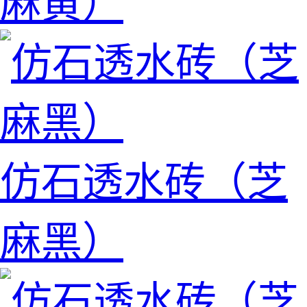
麻黄）
仿石透水砖（芝
麻黑）