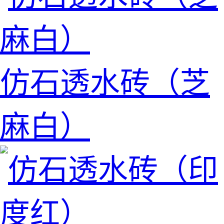
仿石透水砖（芝
麻白）