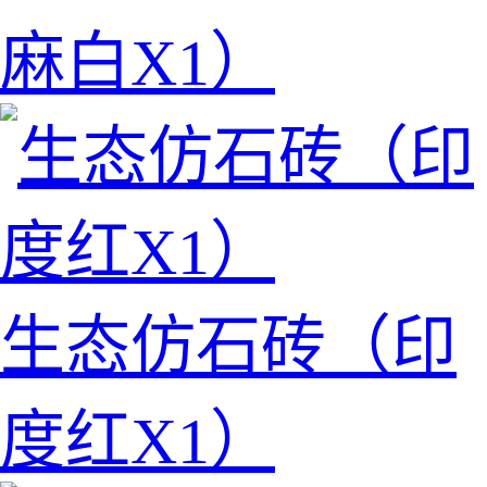
麻白X1）
生态仿石砖（印
度红X1）