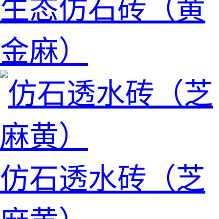
生态仿石砖（黄
金麻）
仿石透水砖（芝