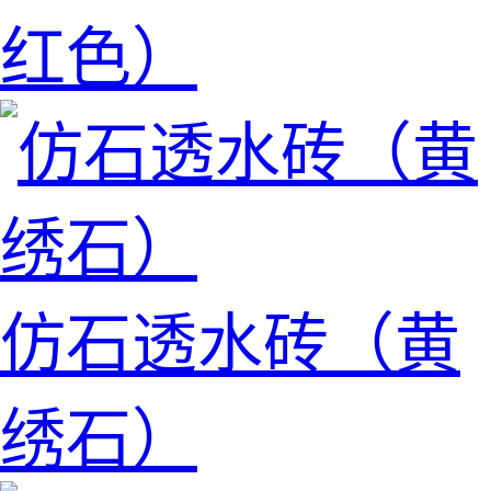
红色）
仿石透水砖（黄
绣石）