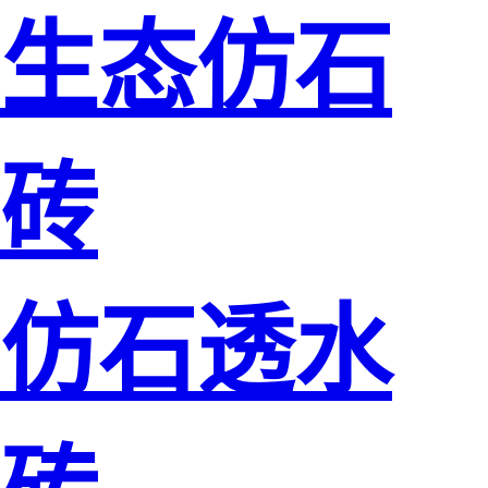
生态仿石
砖
仿石透水