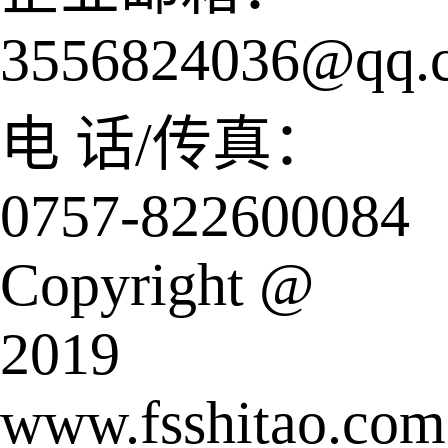
3556824036@qq.
电 话/传真：
0757-822600084
Copyright @
2019
www.fsshitao.com