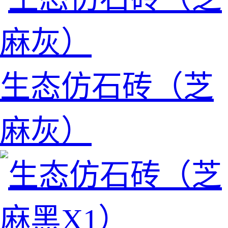
生态仿石砖（芝
麻灰）