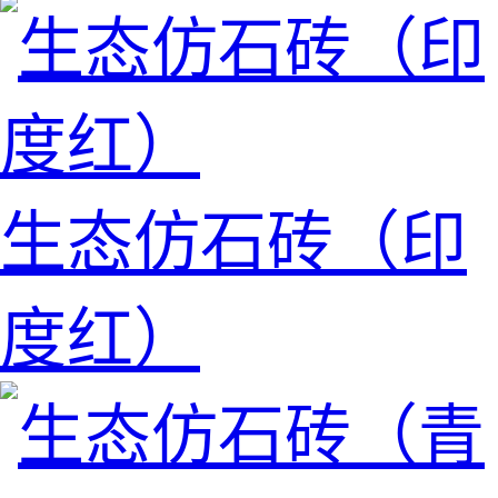
生态仿石砖（印
度红）