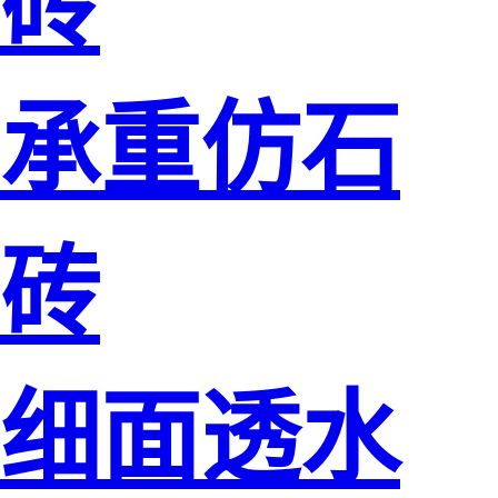
砖
承重仿石
砖
细面透水