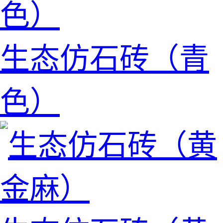
生态仿石砖（青
色）