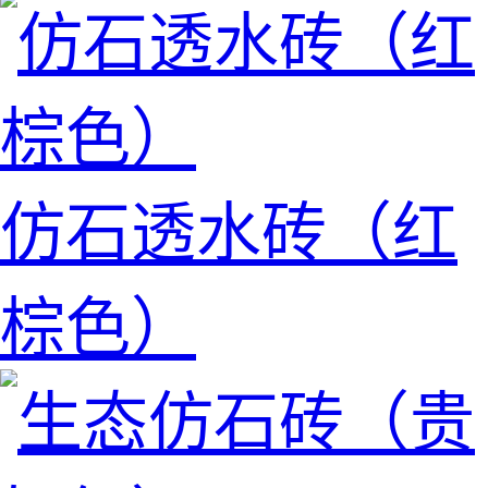
仿石透水砖（红
棕色）