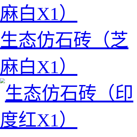
生态仿石砖（芝
麻白X1）