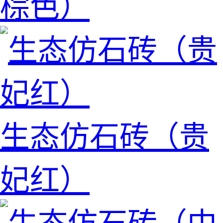
棕色）
生态仿石砖（贵
妃红）