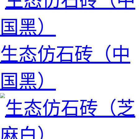
生态仿石砖（中
国黑）