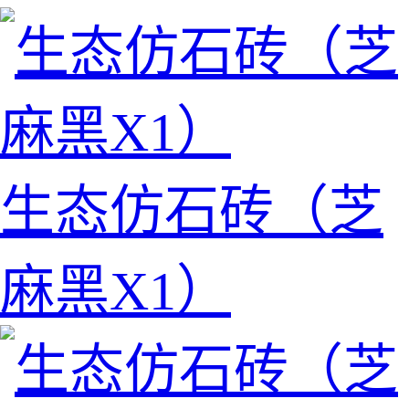
生态仿石砖（芝
麻黑X1）