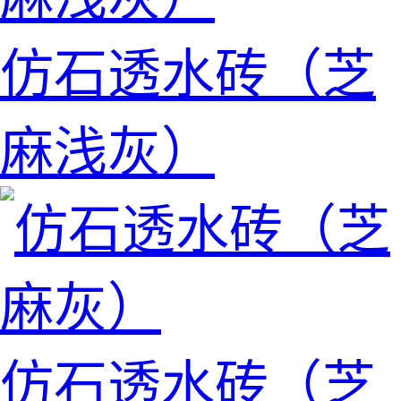
仿石透水砖（芝
麻浅灰）
仿石透水砖（芝