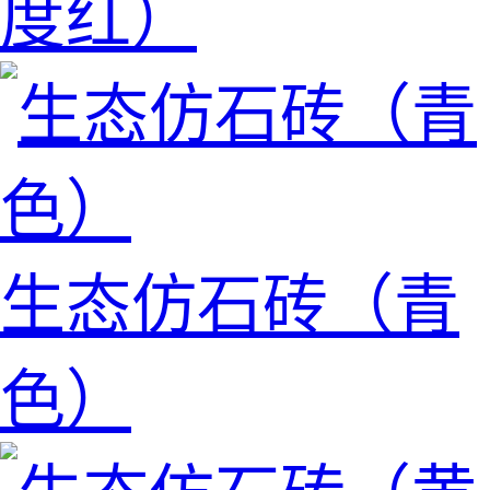
度红）
生态仿石砖（青
色）