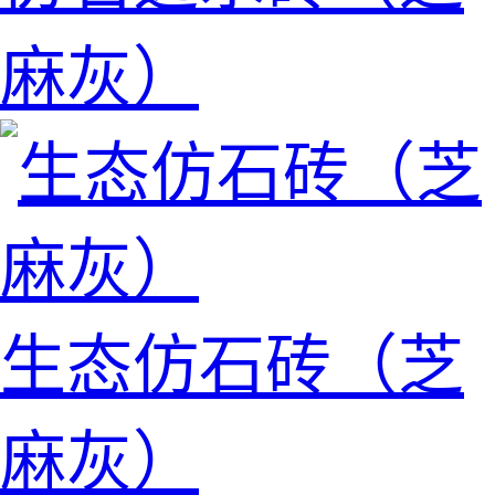
麻灰）
生态仿石砖（芝
麻灰）