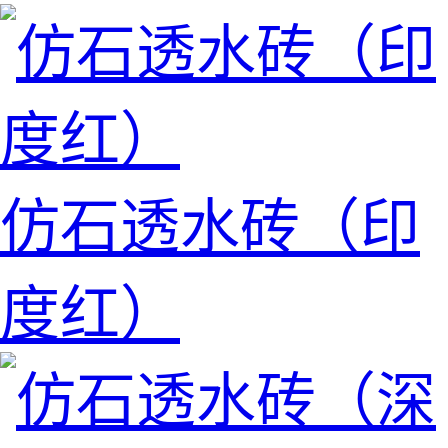
仿石透水砖（印
度红）