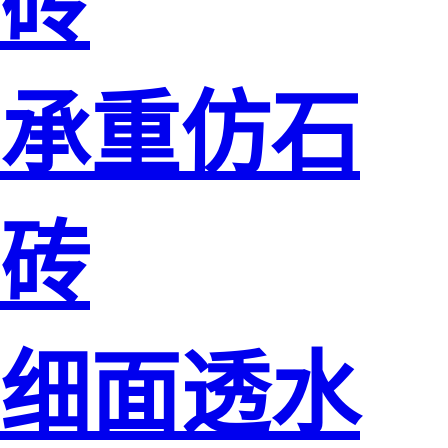
砖
承重仿石
砖
细面透水