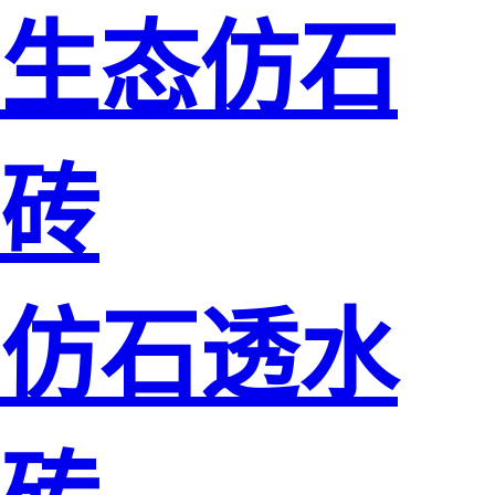
生态仿石
砖
仿石透水