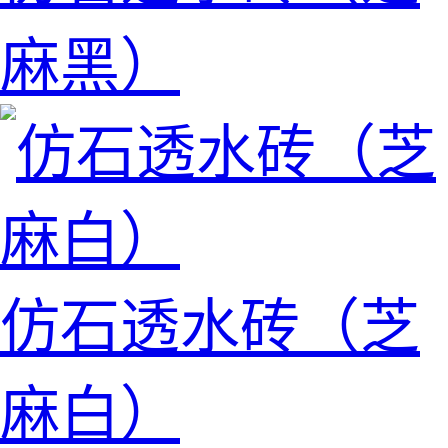
麻黑）
仿石透水砖（芝
麻白）