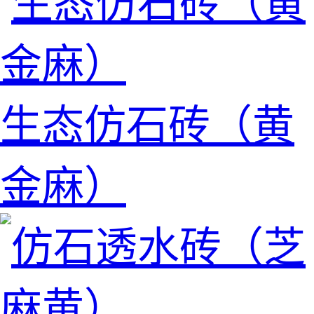
生态仿石砖（黄
金麻）