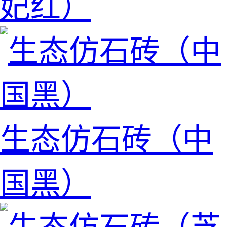
妃红）
生态仿石砖（中
国黑）