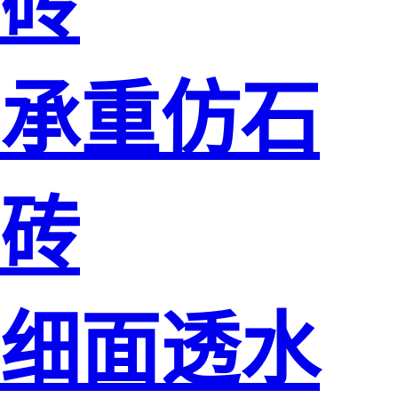
砖
承重仿石
砖
细面透水