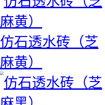
仿石透水砖（芝
麻黄）