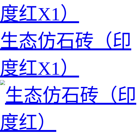
生态仿石砖（印
度红X1）