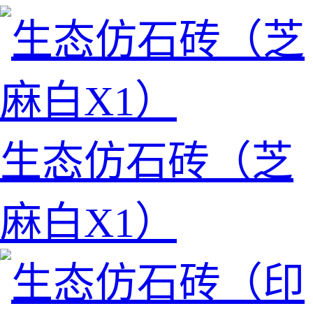
生态仿石砖（芝
麻白X1）