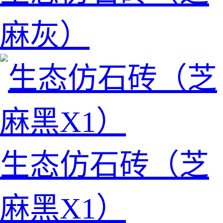
麻灰）
生态仿石砖（芝
麻黑X1）