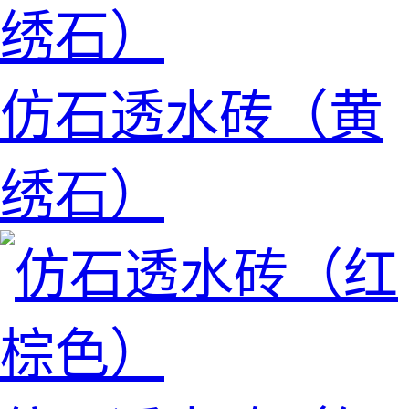
仿石透水砖（黄
绣石）