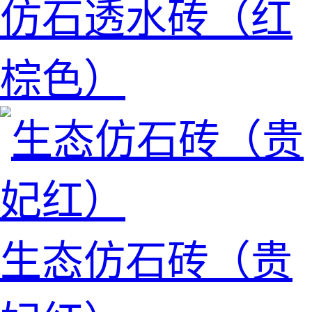
仿石透水砖（红
棕色）
生态仿石砖（贵