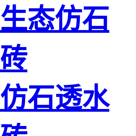
生态仿石
砖
仿石透水