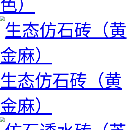
色）
生态仿石砖（黄
金麻）