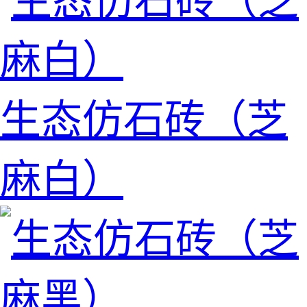
生态仿石砖（芝
麻白）