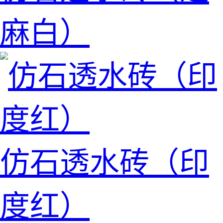
麻白）
仿石透水砖（印
度红）