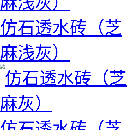
仿石透水砖（芝
麻浅灰）
仿石透水砖（芝