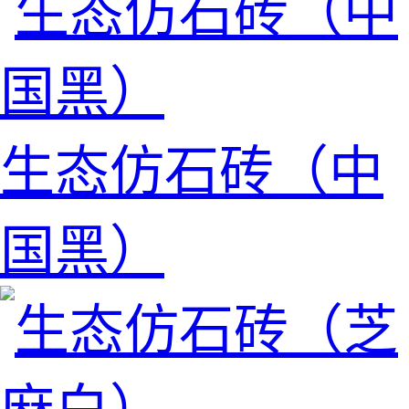
生态仿石砖（中
国黑）