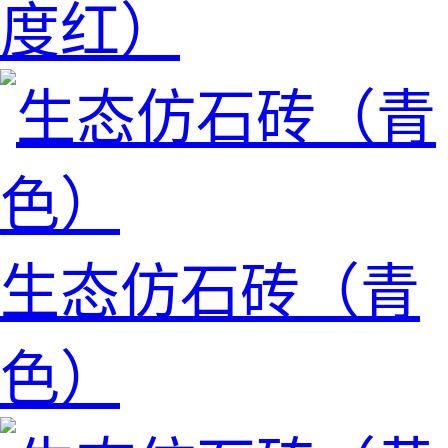
度红）
生态仿石砖（青
色）