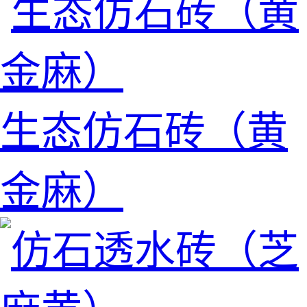
生态仿石砖（黄
金麻）