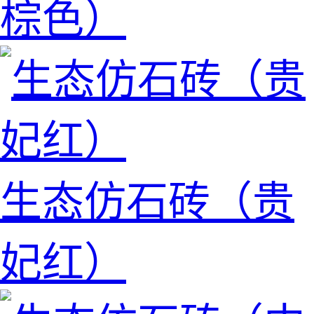
棕色）
生态仿石砖（贵
妃红）