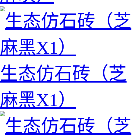
生态仿石砖（芝
麻黑X1）