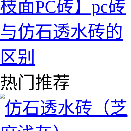
枝面PC砖】pc砖
与仿石透水砖的
区别
热门推荐