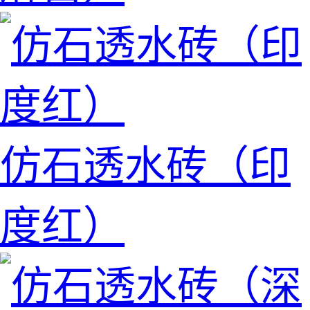
仿石透水砖（印
度红）