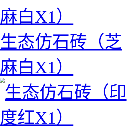
生态仿石砖（芝
麻白X1）