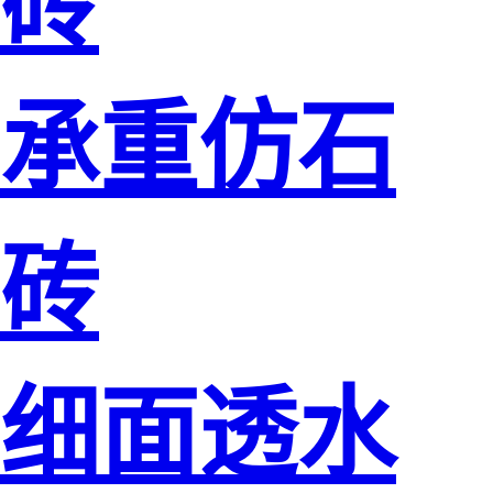
砖
承重仿石
砖
细面透水