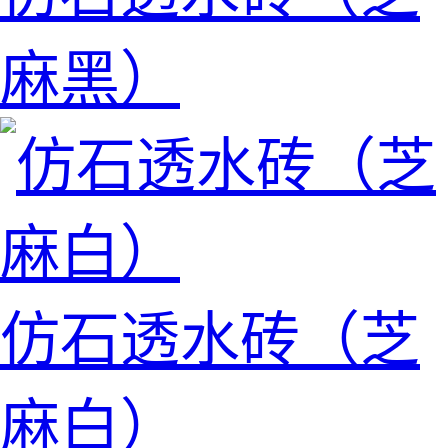
麻黑）
仿石透水砖（芝
麻白）