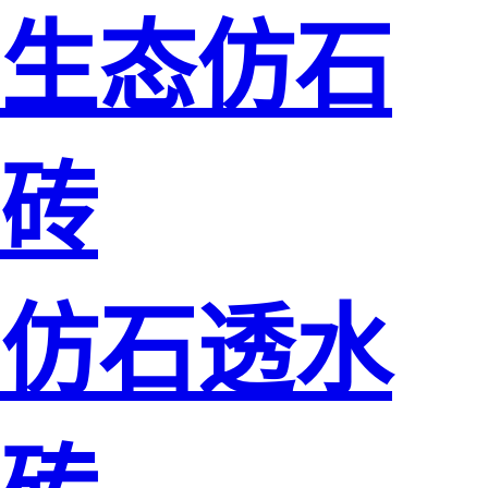
生态仿石
砖
仿石透水