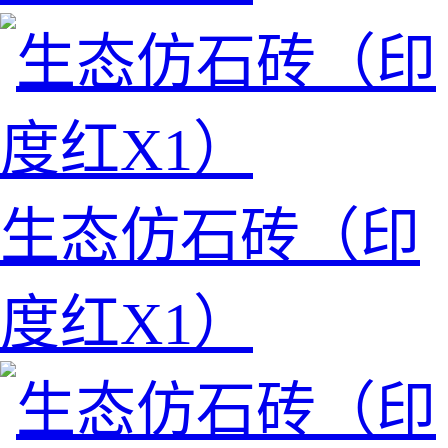
生态仿石砖（印
度红X1）