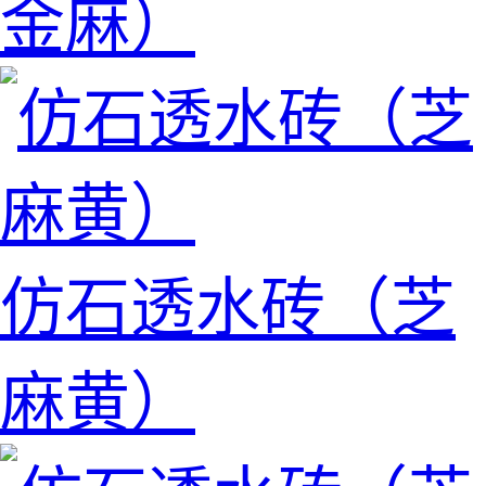
金麻）
仿石透水砖（芝
麻黄）