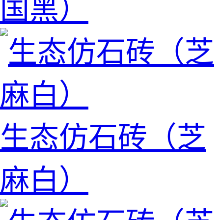
国黑）
生态仿石砖（芝
麻白）