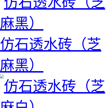
仿石透水砖（芝
麻黑）