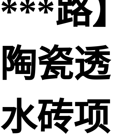
***路】
陶瓷透
水砖项