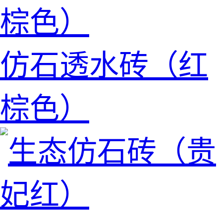
仿石透水砖（红
棕色）