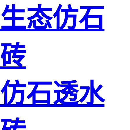
生态仿石
砖
仿石透水