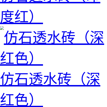
度红）
仿石透水砖（深
红色）