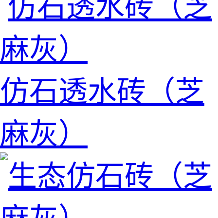
仿石透水砖（芝
麻灰）