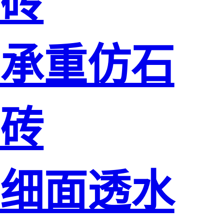
砖
承重仿石
砖
细面透水