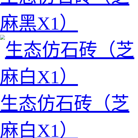
麻黑X1）
生态仿石砖（芝
麻白X1）