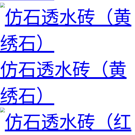
仿石透水砖（黄
绣石）