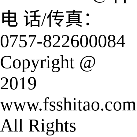
电 话/传真：
0757-822600084
Copyright @
2019
www.fsshitao.com
All Rights