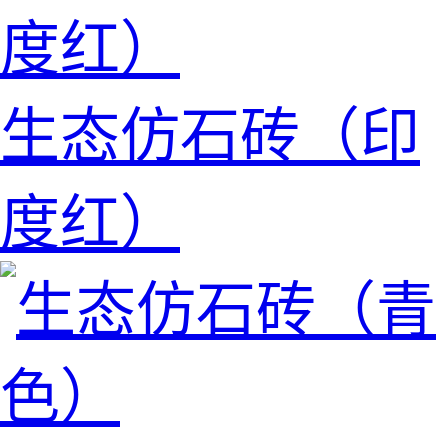
生态仿石砖（印
度红）