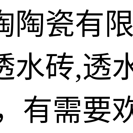
陶陶瓷有
水砖,透水
砖，有需要