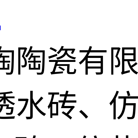
司
陶陶瓷有
透水砖、