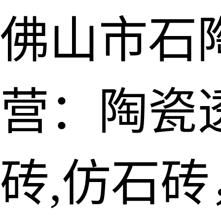
佛山市石
营：陶瓷透
砖,仿石