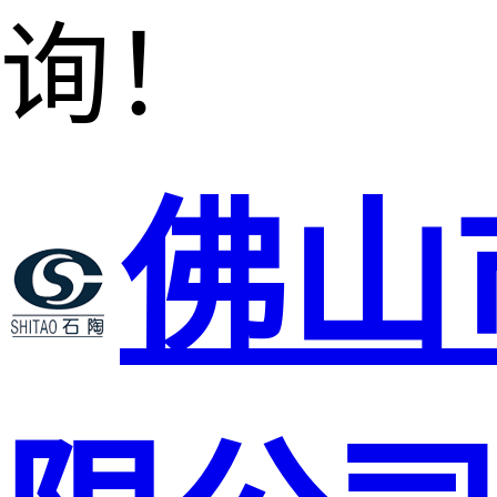
询！
佛山