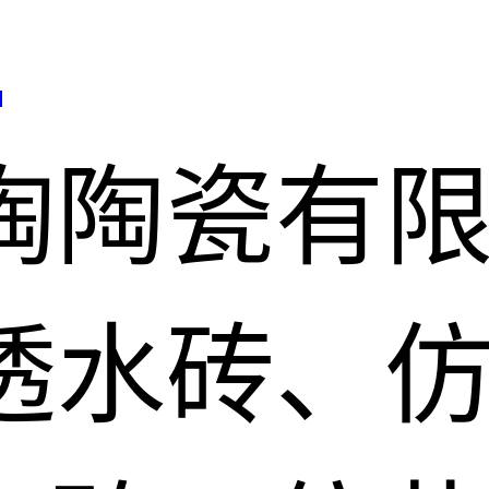
司
陶陶瓷有
透水砖、