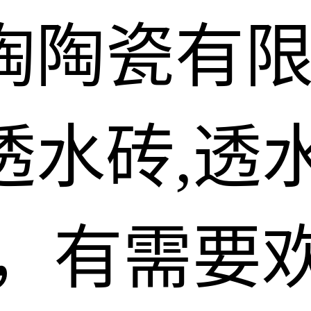
陶陶瓷有
水砖,透水
砖，有需要