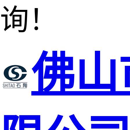
询！
佛山