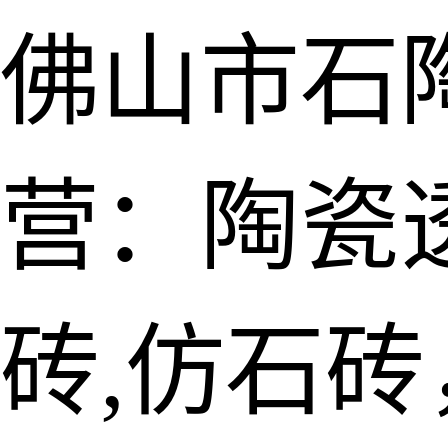
佛山市石
营：陶瓷透
砖,仿石